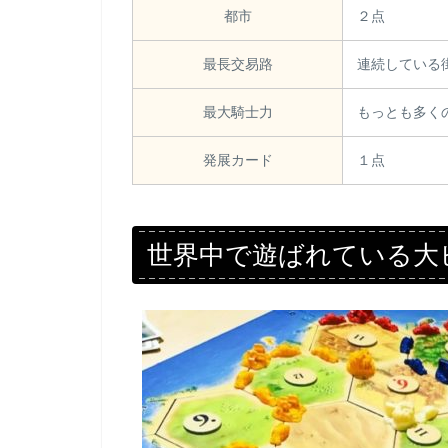
都市
２点
最長交易路
連続している
最大騎士力
もっとも多く
発展カード
１点
世界中で遊ばれている大