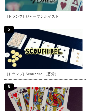
[トランプ] ジャーマンホイスト
[トランプ] Scoundrel（悪党）