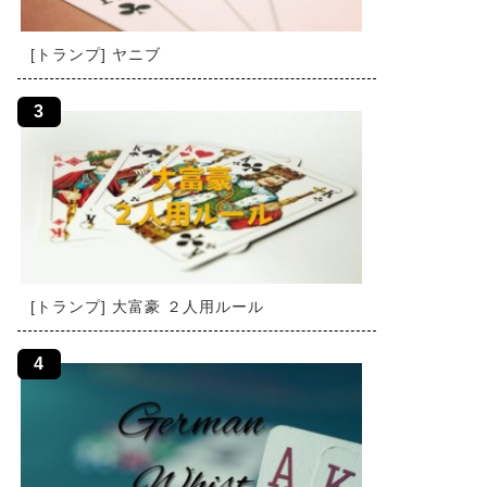
[トランプ] ヤニブ
[トランプ] 大富豪 ２人用ルール