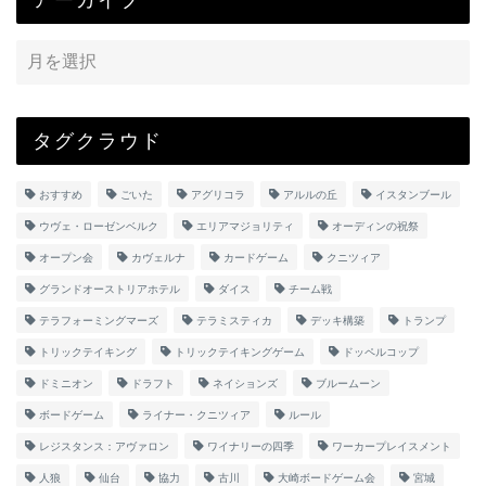
タグクラウド
おすすめ
ごいた
アグリコラ
アルルの丘
イスタンブール
ウヴェ・ローゼンベルク
エリアマジョリティ
オーディンの祝祭
オープン会
カヴェルナ
カードゲーム
クニツィア
グランドオーストリアホテル
ダイス
チーム戦
テラフォーミングマーズ
テラミスティカ
デッキ構築
トランプ
トリックテイキング
トリックテイキングゲーム
ドッペルコップ
ドミニオン
ドラフト
ネイションズ
ブルームーン
ボードゲーム
ライナー・クニツィア
ルール
レジスタンス：アヴァロン
ワイナリーの四季
ワーカープレイスメント
人狼
仙台
協力
古川
大崎ボードゲーム会
宮城