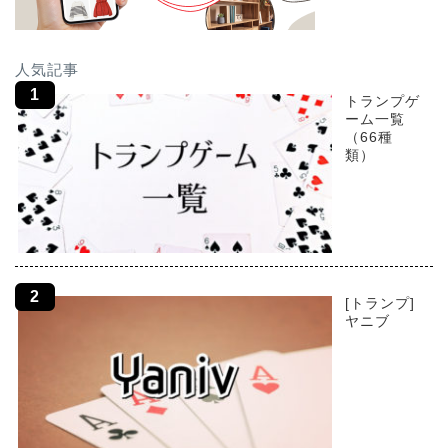
人気記事
トランプゲ
ーム一覧
（66種
類）
[トランプ]
ヤニブ