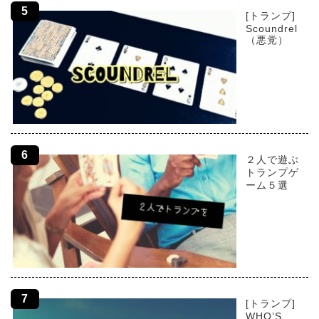
[トランプ]
Scoundrel
（悪党）
２人で遊ぶ
トランプゲ
ーム５選
[トランプ]
WHO’S