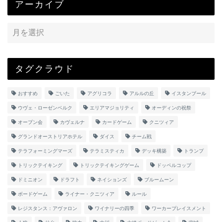
アーカイブ
タグクラウド
おすすめ
ごいた
アグリコラ
アルルの丘
イスタンブール
ウヴェ・ローゼンベルク
エリアマジョリティ
オーディンの祝祭
オープン会
カヴェルナ
カードゲーム
クニツィア
グランドオーストリアホテル
ダイス
チーム戦
テラフォーミングマーズ
テラミスティカ
デッキ構築
トランプ
トリックテイキング
トリックテイキングゲーム
ドッペルコップ
ドミニオン
ドラフト
ネイションズ
ブルームーン
ボードゲーム
ライナー・クニツィア
ルール
レジスタンス：アヴァロン
ワイナリーの四季
ワーカープレイスメント