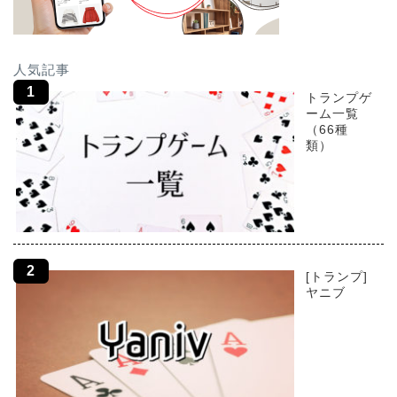
人気記事
トランプゲ
ーム一覧
（66種
類）
[トランプ]
ヤニブ