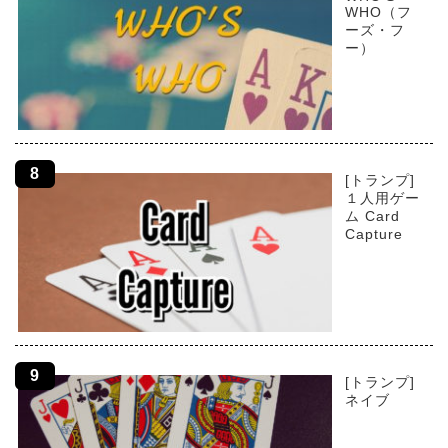
WHO（フ
ーズ・フ
ー）
[トランプ]
１人用ゲー
ム Card
Capture
[トランプ]
ネイブ