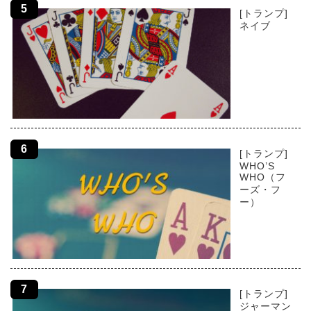
[トランプ]
ネイブ
[トランプ]
WHO’S
WHO（フ
ーズ・フ
ー）
[トランプ]
ジャーマン