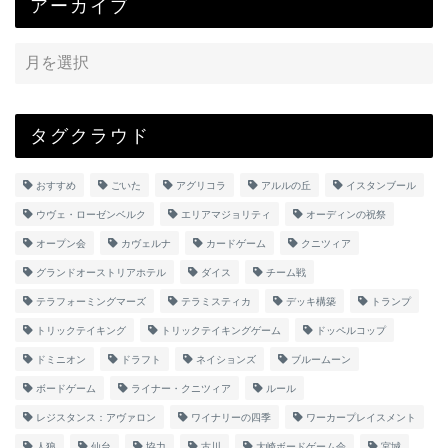
アーカイブ
タグクラウド
おすすめ
ごいた
アグリコラ
アルルの丘
イスタンブール
ウヴェ・ローゼンベルク
エリアマジョリティ
オーディンの祝祭
オープン会
カヴェルナ
カードゲーム
クニツィア
グランドオーストリアホテル
ダイス
チーム戦
テラフォーミングマーズ
テラミスティカ
デッキ構築
トランプ
トリックテイキング
トリックテイキングゲーム
ドッペルコップ
ドミニオン
ドラフト
ネイションズ
ブルームーン
ボードゲーム
ライナー・クニツィア
ルール
レジスタンス：アヴァロン
ワイナリーの四季
ワーカープレイスメント
人狼
仙台
協力
古川
大崎ボードゲーム会
宮城