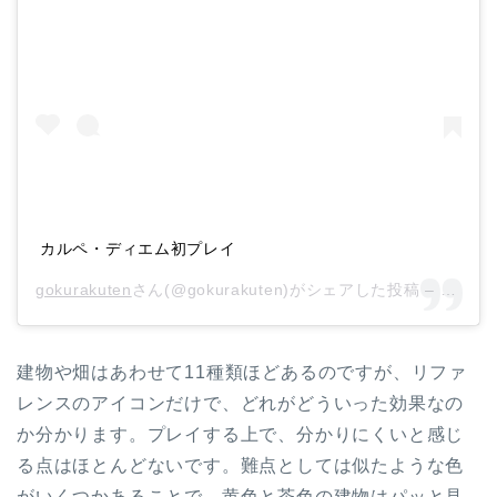
カルペ・ディエム初プレイ
gokurakuten
さん(@gokurakuten)がシェアした投稿 –
2018
建物や畑はあわせて11種類ほどあるのですが、リファ
レンスのアイコンだけで、どれがどういった効果なの
か分かります。プレイする上で、分かりにくいと感じ
る点はほとんどないです。難点としては似たような色
がいくつかあることで、黄色と茶色の建物はパッと見