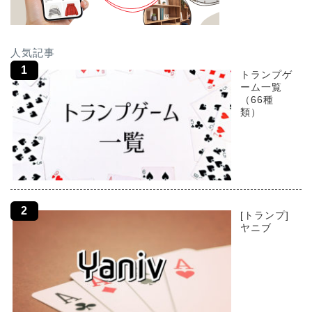
人気記事
トランプゲ
ーム一覧
（66種
類）
[トランプ]
ヤニブ