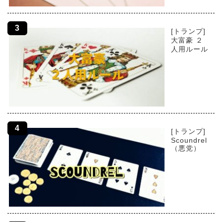
[トランプ]
大富豪 ２
人用ルール
[トランプ]
Scoundrel
（悪党）