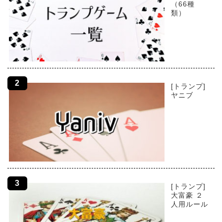
（66種
類）
[トランプ]
ヤニブ
[トランプ]
大富豪 ２
人用ルール