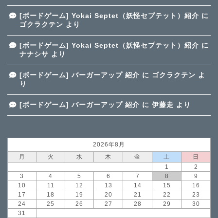
[ボードゲーム] Yokai Septet（妖怪セプテット）紹介
に
ゴクラクテン
より
[ボードゲーム] Yokai Septet（妖怪セプテット）紹介
に
ナナシサ
より
[ボードゲーム] バーガーアップ 紹介
に
ゴクラクテン
よ
り
[ボードゲーム] バーガーアップ 紹介
に
伊藤走
より
2026年8月
月
火
水
木
金
土
日
1
2
3
4
5
6
7
8
9
10
11
12
13
14
15
16
17
18
19
20
21
22
23
24
25
26
27
28
29
30
31