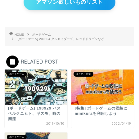
アマゾン欲しいものリスト
HOME
ボードゲーム
[ボードゲーム] 200804 クルセイダーズ、レッドドラゴンなど
RELATED POST
ボードゲーム
まとめ・特集
[ボードゲーム] 190929 ハス
[特集] ボードゲームの収納に
ペルクニヒト、ギズモ、時の
minikuraを利用しよう
潮流
2019/10/10
2022/04/19
ボードゲーム