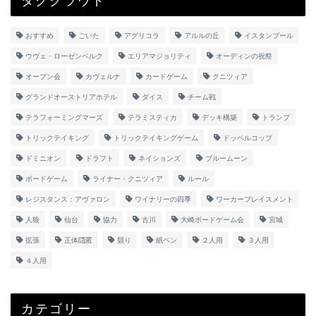
おすすめ
ごいた
アグリコラ
アルルの丘
イスタンブール
ウヴェ・ローゼンベルク
エリアマジョリティ
オーディンの祝祭
オープン会
カヴェルナ
カードゲーム
クニツィア
グランドオーストリアホテル
ダイス
チーム戦
テラフォーミングマーズ
テラミスティカ
デッキ構築
トランプ
トリックテイキング
トリックテイキングゲーム
ドッペルコップ
ドミニオン
ドラフト
ネイションズ
ブルームーン
ボードゲーム
ライナー・クニツィア
ルール
レジスタンス：アヴァロン
ワイナリーの四季
ワーカープレイスメント
人狼
仙台
協力
古川
大崎ボードゲーム会
宮城
拡張
正体隠匿
競り
紙ペン
２人用
３人用
４人用
カテゴリー