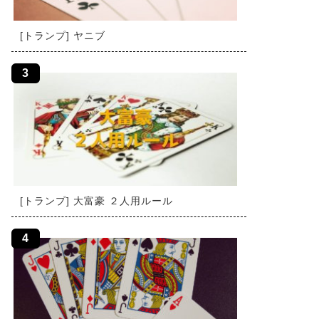
[トランプ] ヤニブ
[トランプ] 大富豪 ２人用ルール