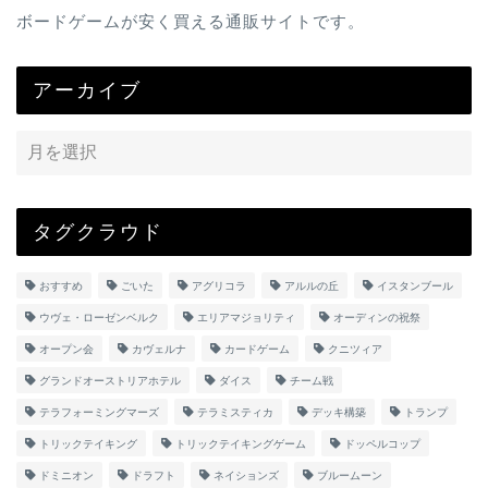
ボードゲームが安く買える通販サイトです。
アーカイブ
タグクラウド
おすすめ
ごいた
アグリコラ
アルルの丘
イスタンブール
ウヴェ・ローゼンベルク
エリアマジョリティ
オーディンの祝祭
オープン会
カヴェルナ
カードゲーム
クニツィア
グランドオーストリアホテル
ダイス
チーム戦
テラフォーミングマーズ
テラミスティカ
デッキ構築
トランプ
トリックテイキング
トリックテイキングゲーム
ドッペルコップ
ドミニオン
ドラフト
ネイションズ
ブルームーン