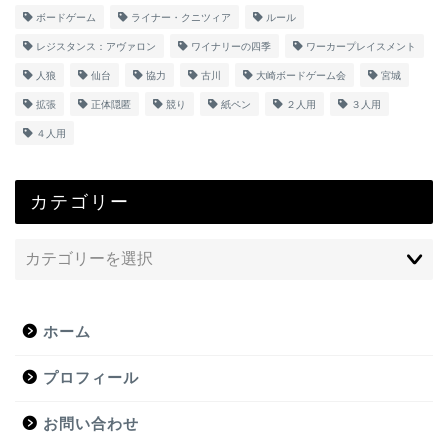
ボードゲーム
ライナー・クニツィア
ルール
レジスタンス：アヴァロン
ワイナリーの四季
ワーカープレイスメント
人狼
仙台
協力
古川
大崎ボードゲーム会
宮城
拡張
正体隠匿
競り
紙ペン
２人用
３人用
４人用
カテゴリー
ホーム
プロフィール
お問い合わせ