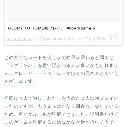
GLORY TO ROME初プレイ。 #boardgamejp
gokurakuten
さん(@gokurakuten)がシェアした投稿 –
2月 11, 2018 at 4:09午前 PST
どの方向でカードを使うかで効果が変わると聞くと
「ラグランハ」を思い浮かべる人が多いかもしれませ
ん。グローリー・トゥ・ローマはその元ネタともいえ
るゲームです。
今回は４人で遊び、わたしを含めた２人は初プレイだ
ったのですが、もう２人はかなり回数をこなしている
ため、何とかルールが理解できました。説明書だけで
このゲームを理解するのはなかなか骨が折れそうで