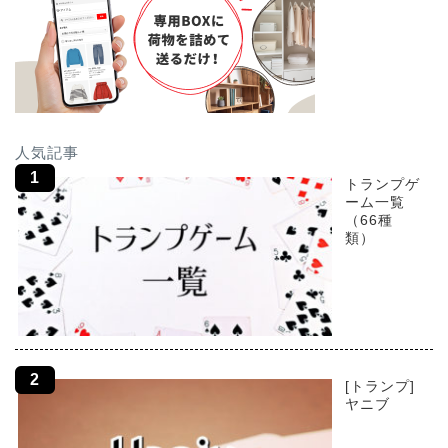
人気記事
トランプゲ
ーム一覧
（66種
類）
[トランプ]
ヤニブ