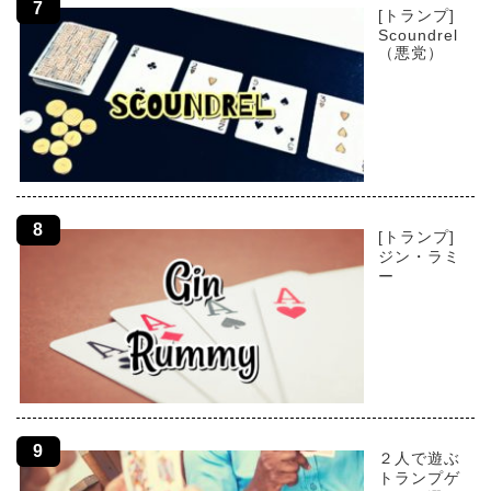
[トランプ]
Scoundrel
（悪党）
[トランプ]
ジン・ラミ
ー
２人で遊ぶ
トランプゲ