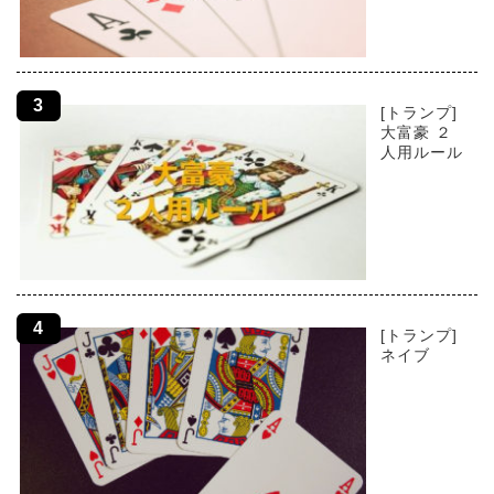
[トランプ]
大富豪 ２
人用ルール
[トランプ]
ネイブ