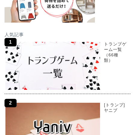
人気記事
トランプゲ
ーム一覧
（66種
類）
[トランプ]
ヤニブ