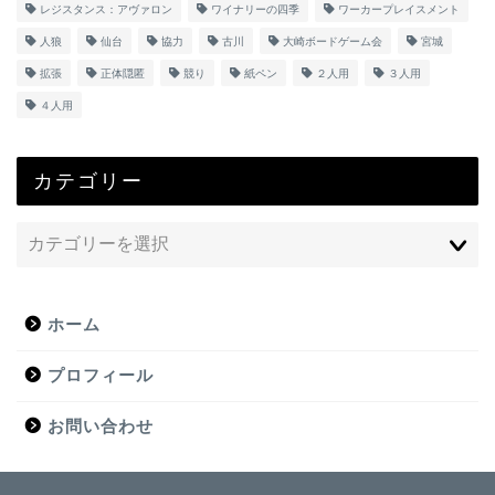
レジスタンス：アヴァロン
ワイナリーの四季
ワーカープレイスメント
人狼
仙台
協力
古川
大崎ボードゲーム会
宮城
拡張
正体隠匿
競り
紙ペン
２人用
３人用
４人用
カテゴリー
ホーム
プロフィール
お問い合わせ