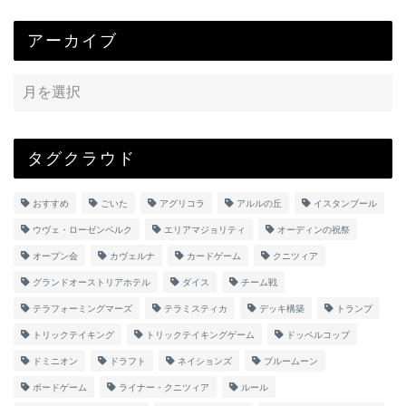
アーカイブ
タグクラウド
おすすめ
ごいた
アグリコラ
アルルの丘
イスタンブール
ウヴェ・ローゼンベルク
エリアマジョリティ
オーディンの祝祭
オープン会
カヴェルナ
カードゲーム
クニツィア
グランドオーストリアホテル
ダイス
チーム戦
テラフォーミングマーズ
テラミスティカ
デッキ構築
トランプ
トリックテイキング
トリックテイキングゲーム
ドッペルコップ
ドミニオン
ドラフト
ネイションズ
ブルームーン
ボードゲーム
ライナー・クニツィア
ルール