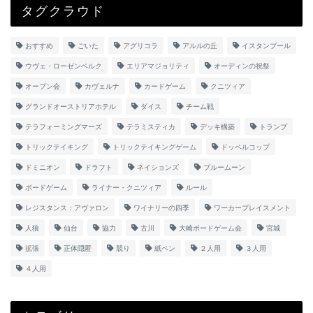
タグクラウド
おすすめ
ごいた
アグリコラ
アルルの丘
イスタンブール
ウヴェ・ローゼンベルク
エリアマジョリティ
オーディンの祝祭
オープン会
カヴェルナ
カードゲーム
クニツィア
グランドオーストリアホテル
ダイス
チーム戦
テラフォーミングマーズ
テラミスティカ
デッキ構築
トランプ
トリックテイキング
トリックテイキングゲーム
ドッペルコップ
ドミニオン
ドラフト
ネイションズ
ブルームーン
ボードゲーム
ライナー・クニツィア
ルール
レジスタンス：アヴァロン
ワイナリーの四季
ワーカープレイスメント
人狼
仙台
協力
古川
大崎ボードゲーム会
宮城
拡張
正体隠匿
競り
紙ペン
２人用
３人用
４人用