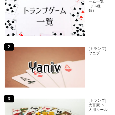
ーム一覧
（66種
類）
[トランプ]
ヤニブ
[トランプ]
大富豪 ２
人用ルール