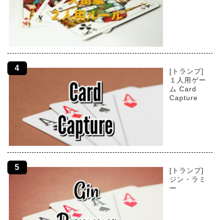
[トランプ]
１人用ゲー
ム Card
Capture
[トランプ]
ジン・ラミ
ー