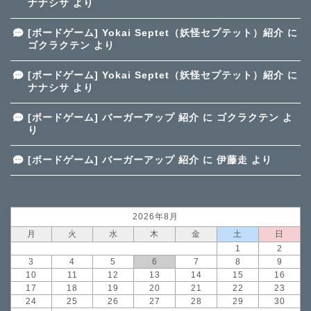
ナナシサ
より
[ボードゲーム] Yokai Septet（妖怪セプテット）紹介
に
ゴクラクテン
より
[ボードゲーム] Yokai Septet（妖怪セプテット）紹介
に
ナナシサ
より
[ボードゲーム] バーガーアップ 紹介
に
ゴクラクテン
よ
り
[ボードゲーム] バーガーアップ 紹介
に
伊藤走
より
2026年8月
月
火
水
木
金
土
日
1
2
3
4
5
6
7
8
9
10
11
12
13
14
15
16
17
18
19
20
21
22
23
24
25
26
27
28
29
30