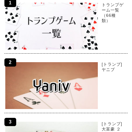
トランプゲ
ーム一覧
（66種
類）
[トランプ]
ヤニブ
[トランプ]
大富豪 ２