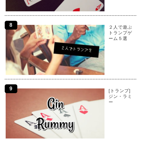
２人で遊ぶ
トランプゲ
ーム５選
[トランプ]
ジン・ラミ
ー