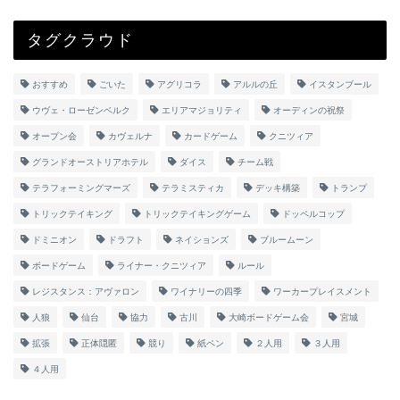
タグクラウド
おすすめ
ごいた
アグリコラ
アルルの丘
イスタンブール
ウヴェ・ローゼンベルク
エリアマジョリティ
オーディンの祝祭
オープン会
カヴェルナ
カードゲーム
クニツィア
グランドオーストリアホテル
ダイス
チーム戦
テラフォーミングマーズ
テラミスティカ
デッキ構築
トランプ
トリックテイキング
トリックテイキングゲーム
ドッペルコップ
ドミニオン
ドラフト
ネイションズ
ブルームーン
ボードゲーム
ライナー・クニツィア
ルール
レジスタンス：アヴァロン
ワイナリーの四季
ワーカープレイスメント
人狼
仙台
協力
古川
大崎ボードゲーム会
宮城
拡張
正体隠匿
競り
紙ペン
２人用
３人用
４人用