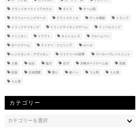
グランドオーストリアホテル
ダイス
チーム戦
テラフォーミングマーズ
テラミスティカ
デッキ構築
トランプ
トリックテイキング
トリックテイキングゲーム
ドッペルコップ
ドミニオン
ドラフト
ネイションズ
ブルームーン
ボードゲーム
ライナー・クニツィア
ルール
レジスタンス：アヴァロン
ワイナリーの四季
ワーカープレイスメント
人狼
仙台
協力
古川
大崎ボードゲーム会
宮城
拡張
正体隠匿
競り
紙ペン
２人用
３人用
４人用
カテゴリー