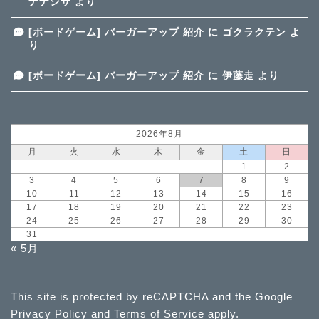
ナナシサ
より
[ボードゲーム] バーガーアップ 紹介
に
ゴクラクテン
よ
り
[ボードゲーム] バーガーアップ 紹介
に
伊藤走
より
2026年8月
月
火
水
木
金
土
日
1
2
3
4
5
6
7
8
9
10
11
12
13
14
15
16
17
18
19
20
21
22
23
24
25
26
27
28
29
30
31
« 5月
This site is protected by reCAPTCHA and the Google
Privacy Policy
and
Terms of Service
apply.