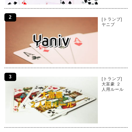
[トランプ]
ヤニブ
[トランプ]
大富豪 ２
人用ルール