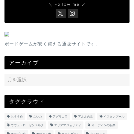
＼ Follow me ／
ボードゲームが安く買える通販サイトです。
アーカイブ
タグクラウド
おすすめ
ごいた
アグリコラ
アルルの丘
イスタンブール
ウヴェ・ローゼンベルク
エリアマジョリティ
オーディンの祝祭
オープン会
カヴェルナ
カードゲーム
クニツィア