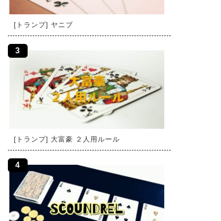
[トランプ] ヤニブ
[トランプ] 大富豪 ２人用ルール