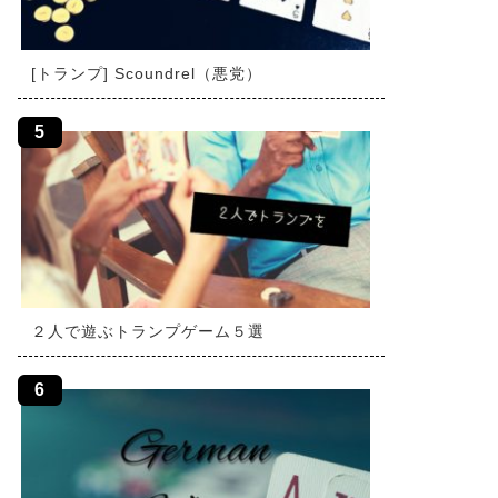
[トランプ] Scoundrel（悪党）
２人で遊ぶトランプゲーム５選