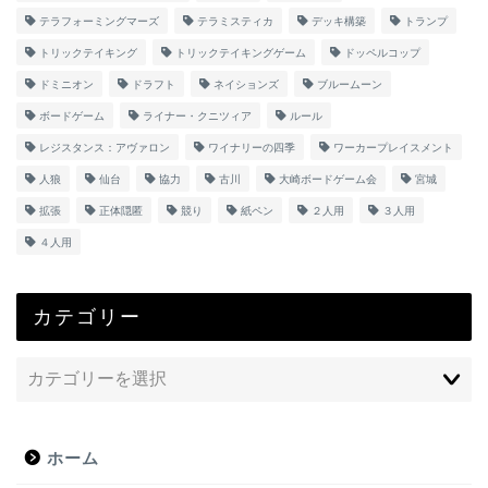
テラフォーミングマーズ
テラミスティカ
デッキ構築
トランプ
トリックテイキング
トリックテイキングゲーム
ドッペルコップ
ドミニオン
ドラフト
ネイションズ
ブルームーン
ボードゲーム
ライナー・クニツィア
ルール
レジスタンス：アヴァロン
ワイナリーの四季
ワーカープレイスメント
人狼
仙台
協力
古川
大崎ボードゲーム会
宮城
拡張
正体隠匿
競り
紙ペン
２人用
３人用
４人用
カテゴリー
ホーム