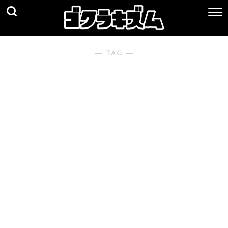
― TAG ―