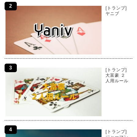
[トランプ]
ヤニブ
[トランプ]
大富豪 ２
人用ルール
[トランプ]