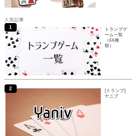
人気記事
トランプゲ
ーム一覧
（66種
類）
[トランプ]
ヤニブ