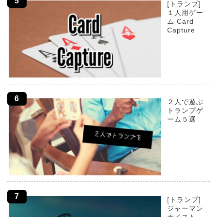
[トランプ]
１人用ゲー
ム Card
Capture
２人で遊ぶ
トランプゲ
ーム５選
[トランプ]
ジャーマン
ホイスト