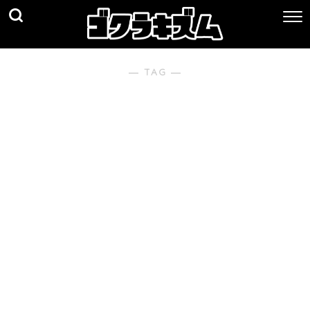
― TAG ―