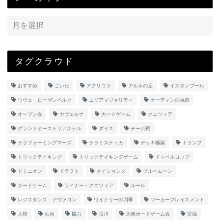
タグクラウド
おすすめ
ごいた
アグリコラ
アルルの丘
イスタンブール
ウヴェ・ローゼンベルク
エリアマジョリティ
オーディンの祝祭
オープン会
カヴェルナ
カードゲーム
クニツィア
グランドオーストリアホテル
ダイス
チーム戦
テラフォーミングマーズ
テラミスティカ
デッキ構築
トランプ
トリックテイキング
トリックテイキングゲーム
ドッペルコップ
ドミニオン
ドラフト
ネイションズ
ブルームーン
ボードゲーム
ライナー・クニツィア
ルール
レジスタンス：アヴァロン
ワイナリーの四季
ワーカープレイスメント
人狼
仙台
協力
古川
大崎ボードゲーム会
宮城