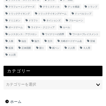
テラフォーミングマーズ
テラミスティカ
デッキ構築
トランプ
トリックテイキング
トリックテイキングゲーム
ドッペルコップ
ドミニオン
ドラフト
ネイションズ
ブルームーン
ボードゲーム
ライナー・クニツィア
ルール
レジスタンス：アヴァロン
ワイナリーの四季
ワーカープレイスメント
人狼
仙台
協力
古川
大崎ボードゲーム会
宮城
拡張
正体隠匿
競り
紙ペン
２人用
３人用
４人用
カテゴリー
ホーム