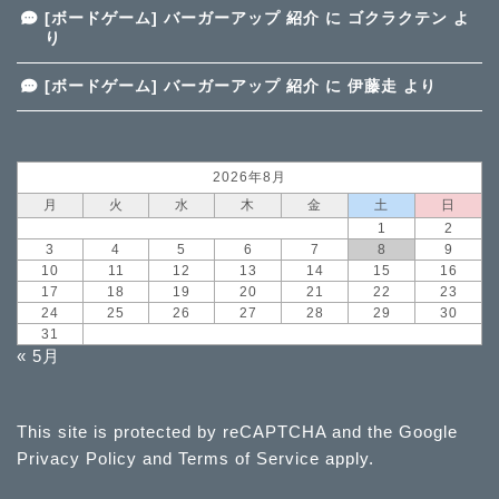
[ボードゲーム] バーガーアップ 紹介
に
ゴクラクテン
よ
り
[ボードゲーム] バーガーアップ 紹介
に
伊藤走
より
2026年8月
月
火
水
木
金
土
日
1
2
3
4
5
6
7
8
9
10
11
12
13
14
15
16
17
18
19
20
21
22
23
24
25
26
27
28
29
30
31
« 5月
This site is protected by reCAPTCHA and the Google
Privacy Policy
and
Terms of Service
apply.