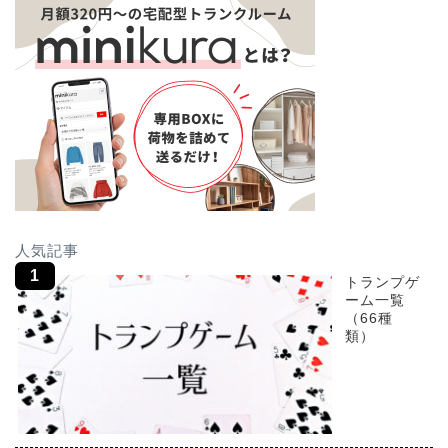
人気記事
トランプゲ
ーム一覧
（66種
類）