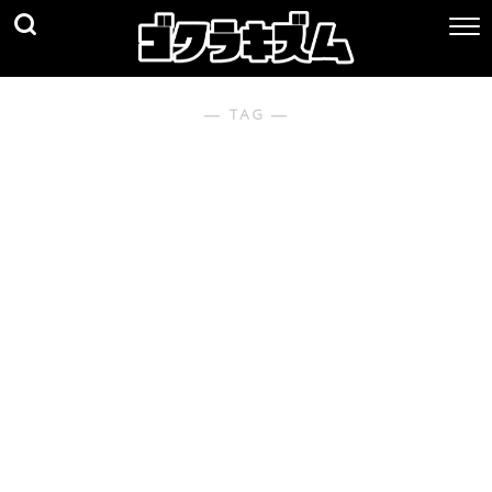
― TAG ―