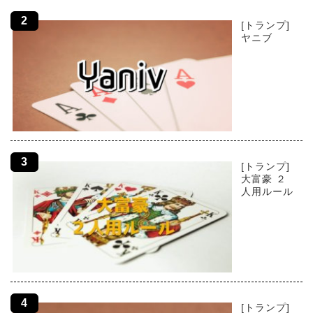
[トランプ]
ヤニブ
[トランプ]
大富豪 ２
人用ルール
[トランプ]