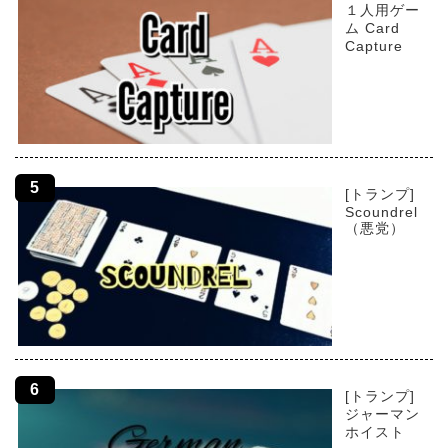
１人用ゲー
ム Card
Capture
[トランプ]
Scoundrel
（悪党）
[トランプ]
ジャーマン
ホイスト