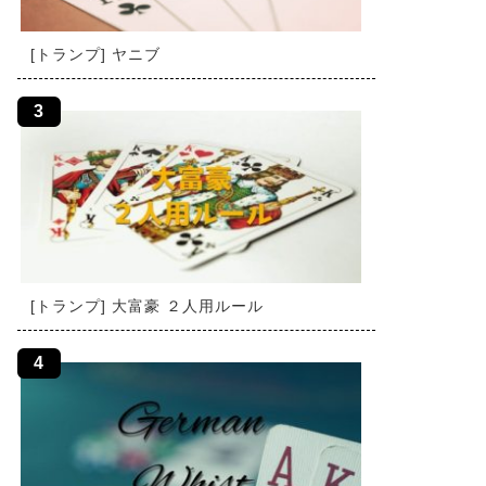
[トランプ] ヤニブ
[トランプ] 大富豪 ２人用ルール