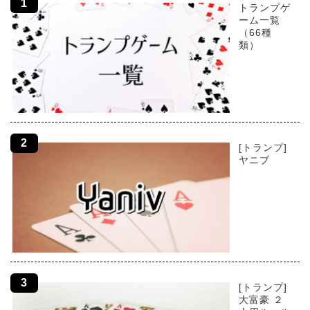
トランプゲ
ーム一覧
（66種
類）
[トランプ]
ヤニブ
[トランプ]
大富豪 ２