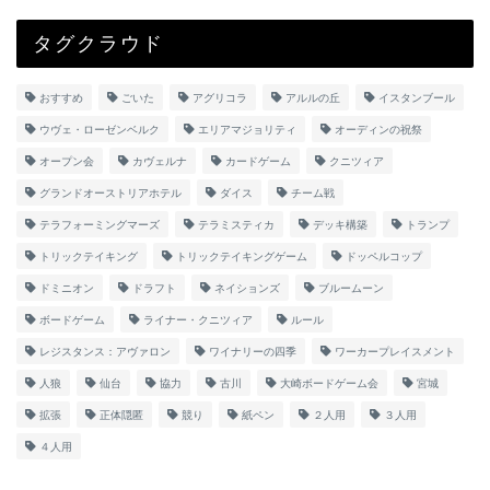
タグクラウド
おすすめ
ごいた
アグリコラ
アルルの丘
イスタンブール
ウヴェ・ローゼンベルク
エリアマジョリティ
オーディンの祝祭
オープン会
カヴェルナ
カードゲーム
クニツィア
グランドオーストリアホテル
ダイス
チーム戦
テラフォーミングマーズ
テラミスティカ
デッキ構築
トランプ
トリックテイキング
トリックテイキングゲーム
ドッペルコップ
ドミニオン
ドラフト
ネイションズ
ブルームーン
ボードゲーム
ライナー・クニツィア
ルール
レジスタンス：アヴァロン
ワイナリーの四季
ワーカープレイスメント
人狼
仙台
協力
古川
大崎ボードゲーム会
宮城
拡張
正体隠匿
競り
紙ペン
２人用
３人用
４人用