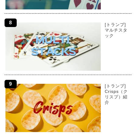
[トランプ]
マルチスタ
ック
[トランプ]
Crisps（ク
リスプ）紹
介