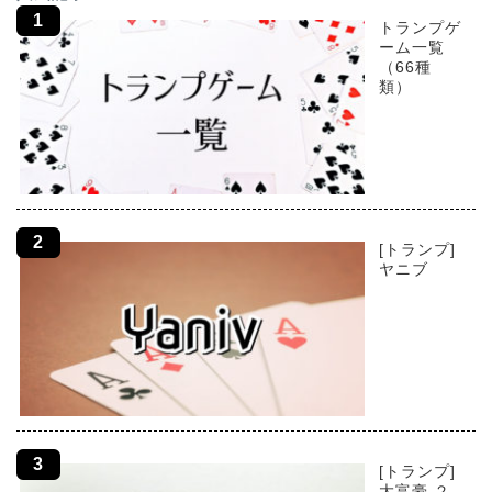
トランプゲ
ーム一覧
（66種
類）
[トランプ]
ヤニブ
[トランプ]
大富豪 ２