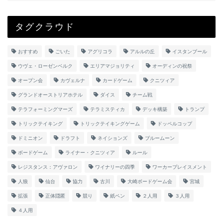
タグクラウド
おすすめ
ごいた
アグリコラ
アルルの丘
イスタンブール
ウヴェ・ローゼンベルク
エリアマジョリティ
オーディンの祝祭
オープン会
カヴェルナ
カードゲーム
クニツィア
グランドオーストリアホテル
ダイス
チーム戦
テラフォーミングマーズ
テラミスティカ
デッキ構築
トランプ
トリックテイキング
トリックテイキングゲーム
ドッペルコップ
ドミニオン
ドラフト
ネイションズ
ブルームーン
ボードゲーム
ライナー・クニツィア
ルール
レジスタンス：アヴァロン
ワイナリーの四季
ワーカープレイスメント
人狼
仙台
協力
古川
大崎ボードゲーム会
宮城
拡張
正体隠匿
競り
紙ペン
２人用
３人用
４人用