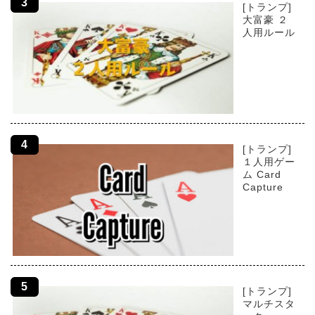
[トランプ]
大富豪 ２
人用ルール
[トランプ]
１人用ゲー
ム Card
Capture
[トランプ]
マルチスタ