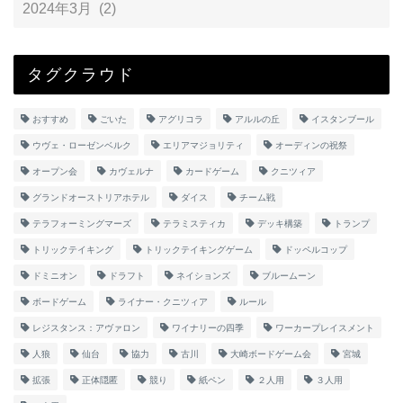
タグクラウド
おすすめ
ごいた
アグリコラ
アルルの丘
イスタンブール
ウヴェ・ローゼンベルク
エリアマジョリティ
オーディンの祝祭
オープン会
カヴェルナ
カードゲーム
クニツィア
グランドオーストリアホテル
ダイス
チーム戦
テラフォーミングマーズ
テラミスティカ
デッキ構築
トランプ
トリックテイキング
トリックテイキングゲーム
ドッペルコップ
ドミニオン
ドラフト
ネイションズ
ブルームーン
ボードゲーム
ライナー・クニツィア
ルール
レジスタンス：アヴァロン
ワイナリーの四季
ワーカープレイスメント
人狼
仙台
協力
古川
大崎ボードゲーム会
宮城
拡張
正体隠匿
競り
紙ペン
２人用
３人用