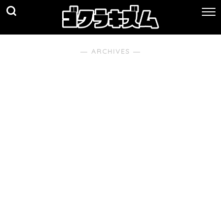
― ARCHIVES ―