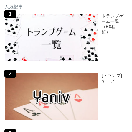
人気記事
トランプゲ
ーム一覧
（66種
類）
[トランプ]
ヤニブ