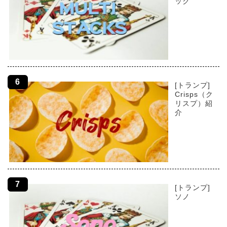
ック
[トランプ]
Crisps（ク
リスプ）紹
介
[トランプ]
ソノ