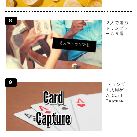
２人で遊ぶ
トランプゲ
ーム５選
[トランプ]
１人用ゲー
ム Card
Capture