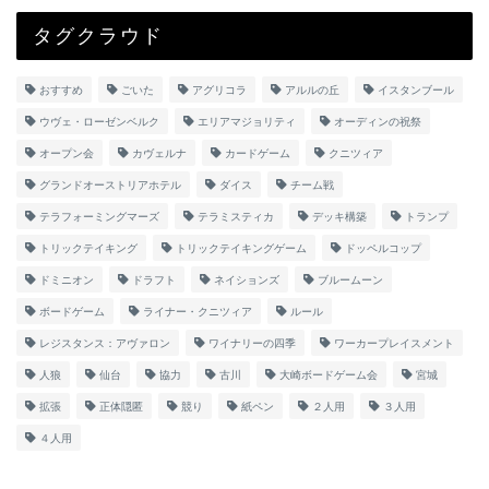
タグクラウド
おすすめ
ごいた
アグリコラ
アルルの丘
イスタンブール
ウヴェ・ローゼンベルク
エリアマジョリティ
オーディンの祝祭
オープン会
カヴェルナ
カードゲーム
クニツィア
グランドオーストリアホテル
ダイス
チーム戦
テラフォーミングマーズ
テラミスティカ
デッキ構築
トランプ
トリックテイキング
トリックテイキングゲーム
ドッペルコップ
ドミニオン
ドラフト
ネイションズ
ブルームーン
ボードゲーム
ライナー・クニツィア
ルール
レジスタンス：アヴァロン
ワイナリーの四季
ワーカープレイスメント
人狼
仙台
協力
古川
大崎ボードゲーム会
宮城
拡張
正体隠匿
競り
紙ペン
２人用
３人用
４人用