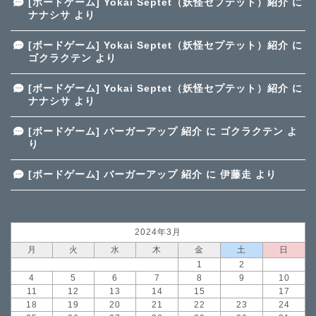
[ボードゲーム] Yokai Septet（妖怪セプテット）紹介
に
ナナシサ
より
[ボードゲーム] Yokai Septet（妖怪セプテット）紹介
に
ゴクラクテン
より
[ボードゲーム] Yokai Septet（妖怪セプテット）紹介
に
ナナシサ
より
[ボードゲーム] バーガーアップ 紹介
に
ゴクラクテン
よ
り
[ボードゲーム] バーガーアップ 紹介
に
伊藤走
より
2024年3月
月
火
水
木
金
土
日
1
2
3
4
5
6
7
8
9
10
11
12
13
14
15
16
17
18
19
20
21
22
23
24