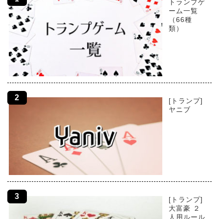
トランプゲ
ーム一覧
（66種
類）
[トランプ]
ヤニブ
[トランプ]
大富豪 ２
人用ルール