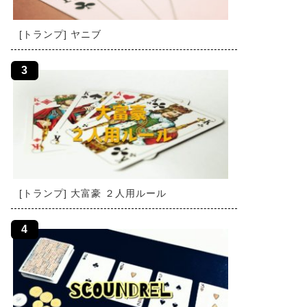
[トランプ] ヤニブ
[トランプ] 大富豪 ２人用ルール