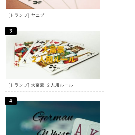
[トランプ] ヤニブ
[トランプ] 大富豪 ２人用ルール