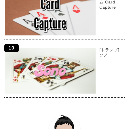
ム Card
Capture
[トランプ]
ソノ