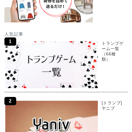
人気記事
トランプゲ
ーム一覧
（66種
類）
[トランプ]
ヤニブ