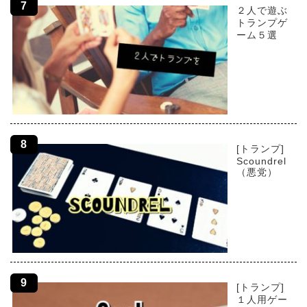
２人で遊ぶ
トランプゲ
ーム５選
[トランプ]
Scoundrel
（悪党）
[トランプ]
１人用ゲー