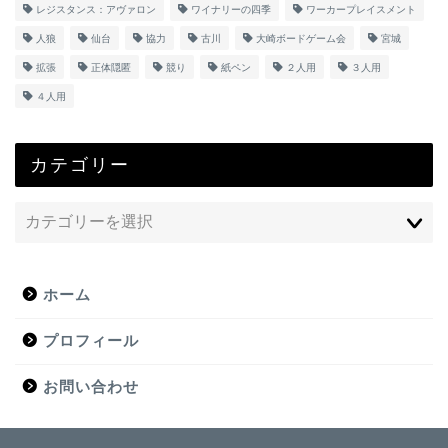
レジスタンス：アヴァロン
ワイナリーの四季
ワーカープレイスメント
人狼
仙台
協力
古川
大崎ボードゲーム会
宮城
拡張
正体隠匿
競り
紙ペン
２人用
３人用
４人用
カテゴリー
ホーム
プロフィール
お問い合わせ