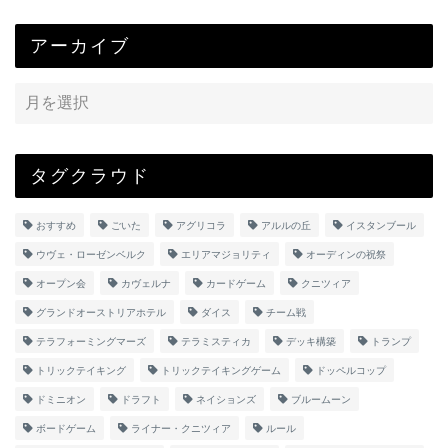
アーカイブ
タグクラウド
おすすめ
ごいた
アグリコラ
アルルの丘
イスタンブール
ウヴェ・ローゼンベルク
エリアマジョリティ
オーディンの祝祭
オープン会
カヴェルナ
カードゲーム
クニツィア
グランドオーストリアホテル
ダイス
チーム戦
テラフォーミングマーズ
テラミスティカ
デッキ構築
トランプ
トリックテイキング
トリックテイキングゲーム
ドッペルコップ
ドミニオン
ドラフト
ネイションズ
ブルームーン
ボードゲーム
ライナー・クニツィア
ルール