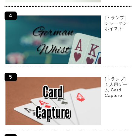
[トランプ]
ジャーマン
ホイスト
[トランプ]
１人用ゲー
ム Card
Capture