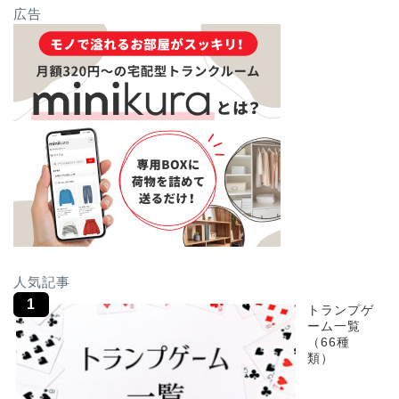
広告
人気記事
トランプゲ
ーム一覧
（66種
類）