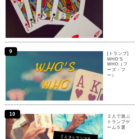
[トランプ]
WHO’S
WHO（フ
ーズ・フ
ー）
２人で遊ぶ
トランプゲ
ーム５選