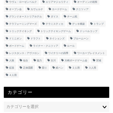
ウヴェ・ローゼンベルク
エリアマジョリティ
オーディンの祝祭
オープン会
カヴェルナ
カードゲーム
クニツィア
グランドオーストリアホテル
ダイス
チーム戦
テラフォーミングマーズ
テラミスティカ
デッキ構築
トランプ
トリックテイキング
トリックテイキングゲーム
ドッペルコップ
ドミニオン
ドラフト
ネイションズ
ブルームーン
ボードゲーム
ライナー・クニツィア
ルール
レジスタンス：アヴァロン
ワイナリーの四季
ワーカープレイスメント
人狼
仙台
協力
古川
大崎ボードゲーム会
宮城
拡張
正体隠匿
競り
紙ペン
２人用
３人用
４人用
カテゴリー