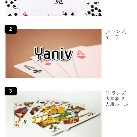
[トランプ]
ヤニブ
[トランプ]
大富豪 ２
人用ルール