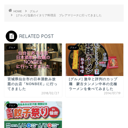
HOME
グルメ
[グルメ] 塩釜のイタリア料理店 ブレアマリーナに行ってきました
RELATED POST
グルメ
グルメ
宮城県仙台市の日本酒飲み放
[グルメ] 激辛と評判のカップ
題のお店「NONBEE」に行っ
麺 蒙古タンメン中本の北極
てきました
ラーメンを食べてみました
2018/02/27
2014/07/19
グルメ