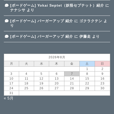
[ボードゲーム] Yokai Septet（妖怪セプテット）紹介
に
ナナシサ
より
[ボードゲーム] バーガーアップ 紹介
に
ゴクラクテン
よ
り
[ボードゲーム] バーガーアップ 紹介
に
伊藤走
より
2026年8月
月
火
水
木
金
土
日
1
2
3
4
5
6
7
8
9
10
11
12
13
14
15
16
17
18
19
20
21
22
23
24
25
26
27
28
29
30
31
« 5月