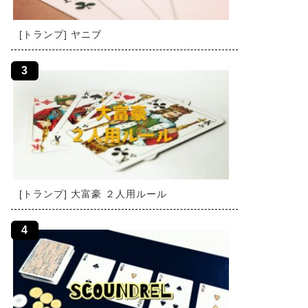
[トランプ] ヤニブ
[トランプ] 大富豪 ２人用ルール