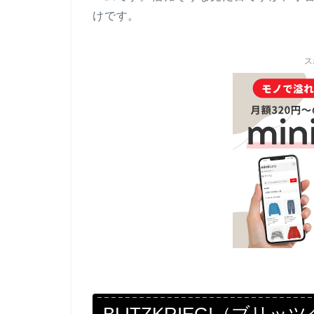
けです。
ス