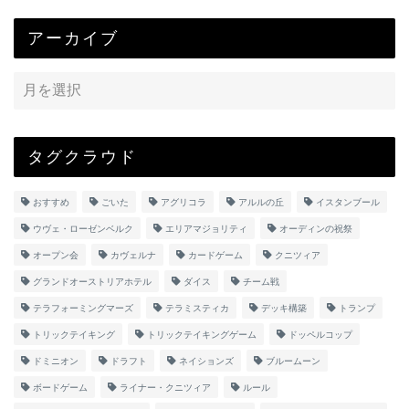
アーカイブ
タグクラウド
おすすめ
ごいた
アグリコラ
アルルの丘
イスタンブール
ウヴェ・ローゼンベルク
エリアマジョリティ
オーディンの祝祭
オープン会
カヴェルナ
カードゲーム
クニツィア
グランドオーストリアホテル
ダイス
チーム戦
テラフォーミングマーズ
テラミスティカ
デッキ構築
トランプ
トリックテイキング
トリックテイキングゲーム
ドッペルコップ
ドミニオン
ドラフト
ネイションズ
ブルームーン
ボードゲーム
ライナー・クニツィア
ルール