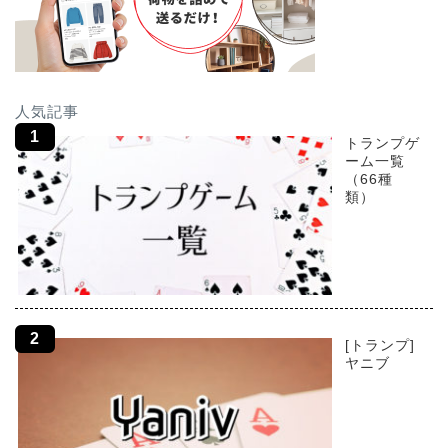
人気記事
トランプゲ
ーム一覧
（66種
類）
[トランプ]
ヤニブ