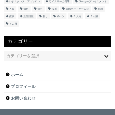
レジスタンス：アヴァロン
ワイナリーの四季
ワーカープレイスメント
人狼
仙台
協力
古川
大崎ボードゲーム会
宮城
拡張
正体隠匿
競り
紙ペン
２人用
３人用
４人用
カテゴリー
ホーム
プロフィール
お問い合わせ