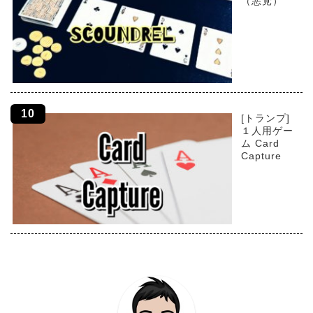
（悪党）
[トランプ]
１人用ゲー
ム Card
Capture