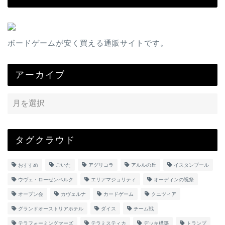
ボードゲームが安く買える通販サイトです。
アーカイブ
タグクラウド
おすすめ
ごいた
アグリコラ
アルルの丘
イスタンブール
ウヴェ・ローゼンベルク
エリアマジョリティ
オーディンの祝祭
オープン会
カヴェルナ
カードゲーム
クニツィア
グランドオーストリアホテル
ダイス
チーム戦
テラフォーミングマーズ
テラミスティカ
デッキ構築
トランプ