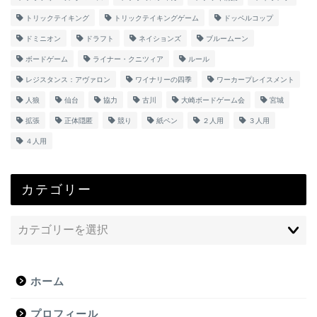
トリックテイキング
トリックテイキングゲーム
ドッペルコップ
ドミニオン
ドラフト
ネイションズ
ブルームーン
ボードゲーム
ライナー・クニツィア
ルール
レジスタンス：アヴァロン
ワイナリーの四季
ワーカープレイスメント
人狼
仙台
協力
古川
大崎ボードゲーム会
宮城
拡張
正体隠匿
競り
紙ペン
２人用
３人用
４人用
カテゴリー
ホーム
プロフィール