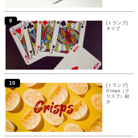
[トランプ]
ネイブ
[トランプ]
Crisps（ク
リスプ）紹
介