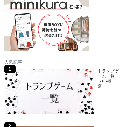
人気記事
トランプゲ
ーム一覧
（66種
類）