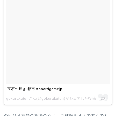
宝石の煌き 都市 #boardgamejp
gokurakutenさん(@gokurakuten)がシェアした投稿 –
2017 9月 28 8:42午前 PDT
今回は４種類の拡張のうち、２種類を４人で遊んでみ