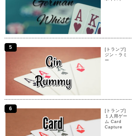
[トランプ]
ジン・ラミ
ー
[トランプ]
１人用ゲー
ム Card
Capture