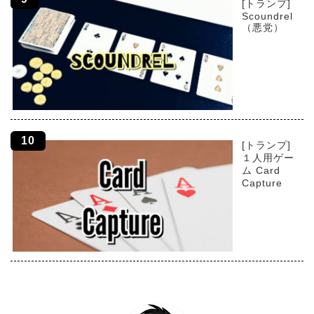
[トランプ]
Scoundrel
（悪党）
[トランプ]
１人用ゲー
ム Card
Capture