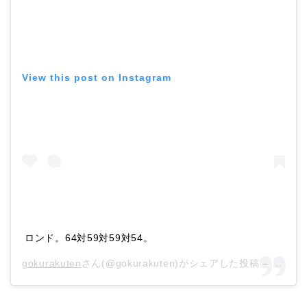
View this post on Instagram
ロンド。64対59対59対54。
gokurakuten
さん(@gokurakuten)がシェアした投稿 –
2018