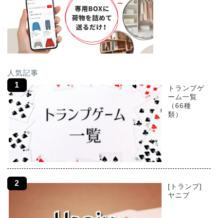
人気記事
トランプゲ
ーム一覧
（66種
類）
[トランプ]
ヤニブ