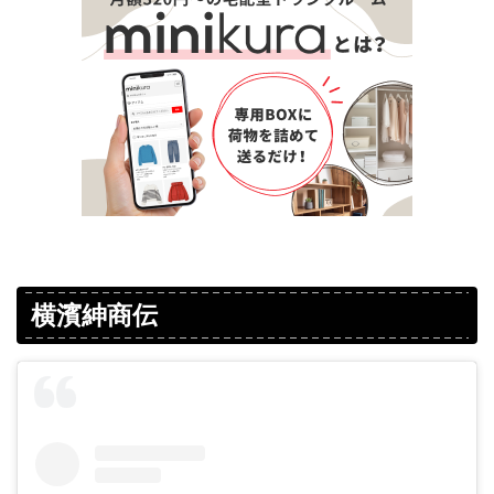
横濱紳商伝