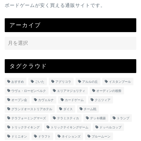
ボードゲームが安く買える通販サイトです。
アーカイブ
タグクラウド
おすすめ
ごいた
アグリコラ
アルルの丘
イスタンブール
ウヴェ・ローゼンベルク
エリアマジョリティ
オーディンの祝祭
オープン会
カヴェルナ
カードゲーム
クニツィア
グランドオーストリアホテル
ダイス
チーム戦
テラフォーミングマーズ
テラミスティカ
デッキ構築
トランプ
トリックテイキング
トリックテイキングゲーム
ドッペルコップ
ドミニオン
ドラフト
ネイションズ
ブルームーン