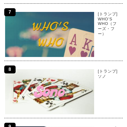
[トランプ]
WHO’S
WHO（フ
ーズ・フ
ー）
[トランプ]
ソノ