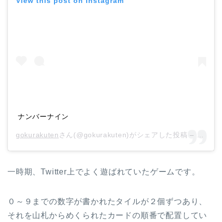
View this post on Instagram
ナンバーナイン
gokurakuten
さん(@gokurakuten)がシェアした投稿 –
2018
一時期、Twitter上でよく遊ばれていたゲームです。
０～９までの数字が書かれたタイルが２個ずつあり、
それを山札からめくられたカードの順番で配置してい