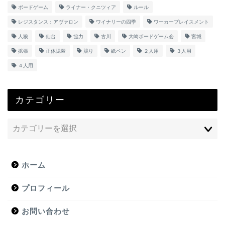
ボードゲーム
ライナー・クニツィア
ルール
レジスタンス：アヴァロン
ワイナリーの四季
ワーカープレイスメント
人狼
仙台
協力
古川
大崎ボードゲーム会
宮城
拡張
正体隠匿
競り
紙ペン
２人用
３人用
４人用
カテゴリー
ホーム
プロフィール
お問い合わせ