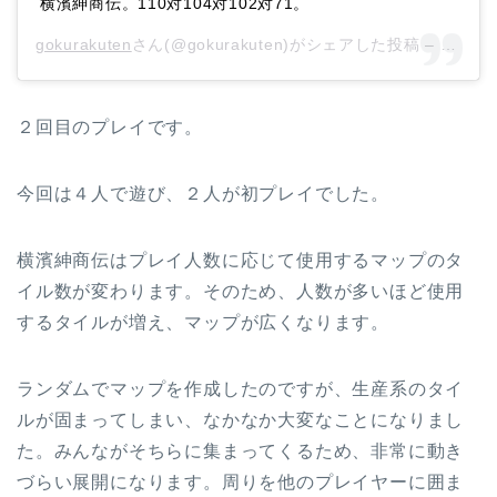
横濱紳商伝。110対104対102対71。
gokurakuten
さん(@gokurakuten)がシェアした投稿 –
2018
２回目のプレイです。
今回は４人で遊び、２人が初プレイでした。
横濱紳商伝はプレイ人数に応じて使用するマップのタ
イル数が変わります。そのため、人数が多いほど使用
するタイルが増え、マップが広くなります。
ランダムでマップを作成したのですが、生産系のタイ
ルが固まってしまい、なかなか大変なことになりまし
た。みんながそちらに集まってくるため、非常に動き
づらい展開になります。周りを他のプレイヤーに囲ま