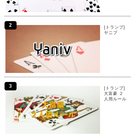
[トランプ]
ヤニブ
[トランプ]
大富豪 ２
人用ルール