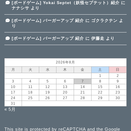
[ボードゲーム] Yokai Septet（妖怪セプテット）紹介
に
ナナシサ
より
[ボードゲーム] バーガーアップ 紹介
に
ゴクラクテン
よ
り
[ボードゲーム] バーガーアップ 紹介
に
伊藤走
より
2026年8月
月
火
水
木
金
土
日
1
2
3
4
5
6
7
8
9
10
11
12
13
14
15
16
17
18
19
20
21
22
23
24
25
26
27
28
29
30
31
« 5月
This site is protected by reCAPTCHA and the Google