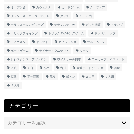
オープン会
カヴェルナ
カードゲーム
クニツィア
グランドオーストリアホテル
ダイス
チーム戦
テラフォーミングマーズ
テラミスティカ
デッキ構築
トランプ
トリックテイキング
トリックテイキングゲーム
ドッペルコップ
ドミニオン
ドラフト
ネイションズ
ブルームーン
ボードゲーム
ライナー・クニツィア
ルール
レジスタンス：アヴァロン
ワイナリーの四季
ワーカープレイスメント
人狼
仙台
協力
古川
大崎ボードゲーム会
宮城
拡張
正体隠匿
競り
紙ペン
２人用
３人用
４人用
カテゴリー