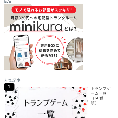
広告
人気記事
トランプゲ
ーム一覧
（66種
類）