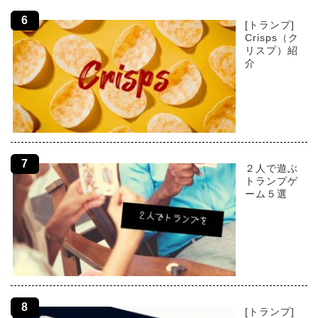
[トランプ]
Crisps（ク
リスプ）紹
介
２人で遊ぶ
トランプゲ
ーム５選
[トランプ]