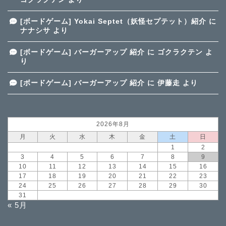
[ボードゲーム] Yokai Septet（妖怪セプテット）紹介
に
ナナシサ
より
[ボードゲーム] バーガーアップ 紹介
に
ゴクラクテン
よ
り
[ボードゲーム] バーガーアップ 紹介
に
伊藤走
より
2026年8月
月
火
水
木
金
土
日
1
2
3
4
5
6
7
8
9
10
11
12
13
14
15
16
17
18
19
20
21
22
23
24
25
26
27
28
29
30
31
« 5月