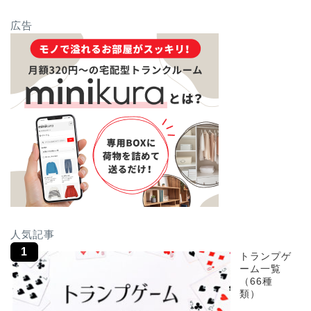
広告
人気記事
トランプゲ
ーム一覧
（66種
類）