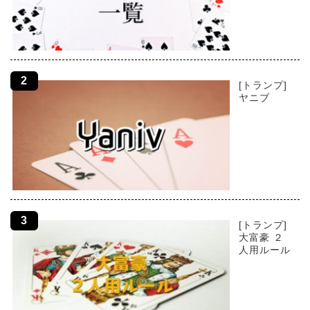
[トランプ]
ヤニブ
[トランプ]
大富豪 ２
人用ルール