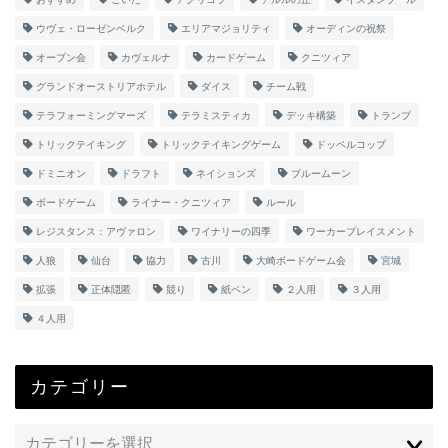
ウヴェ・ローゼンベルク
エリアマジョリティ
オーディンの祝祭
オープン会
カヴェルナ
カードゲーム
クニツィア
グランドオーストリアホテル
ダイス
チーム戦
テラフォーミングマーズ
テラミスティカ
デッキ構築
トランプ
トリックテイキング
トリックテイキングゲーム
ドッペルコップ
ドミニオン
ドラフト
ネイションズ
ブルームーン
ボードゲーム
ライナー・クニツィア
ルール
レジスタンス：アヴァロン
ワイナリーの四季
ワーカープレイスメント
人狼
仙台
協力
古川
大崎ボードゲーム会
宮城
拡張
正体隠匿
競り
紙ペン
２人用
３人用
４人用
カテゴリー