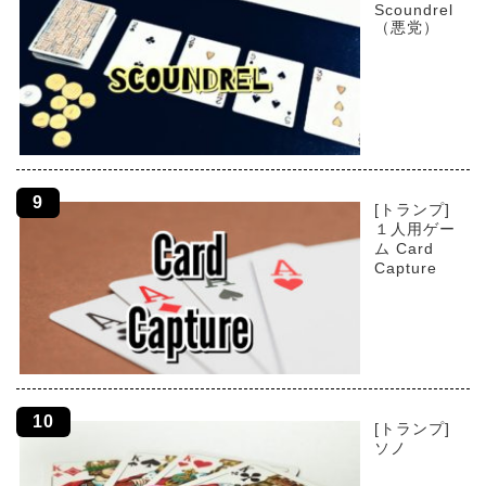
Scoundrel
（悪党）
[トランプ]
１人用ゲー
ム Card
Capture
[トランプ]
ソノ