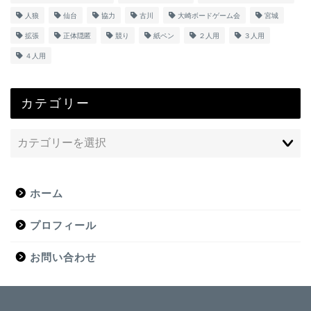
人狼
仙台
協力
古川
大崎ボードゲーム会
宮城
拡張
正体隠匿
競り
紙ペン
２人用
３人用
４人用
カテゴリー
ホーム
プロフィール
お問い合わせ