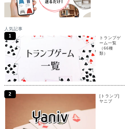
人気記事
トランプゲ
ーム一覧
（66種
類）
[トランプ]
ヤニブ