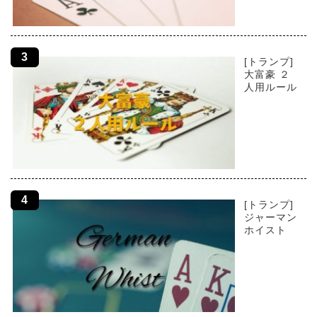
[トランプ]
大富豪 ２
人用ルール
[トランプ]
ジャーマン
ホイスト