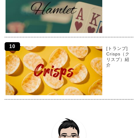
[トランプ]
Crisps（ク
リスプ）紹
介