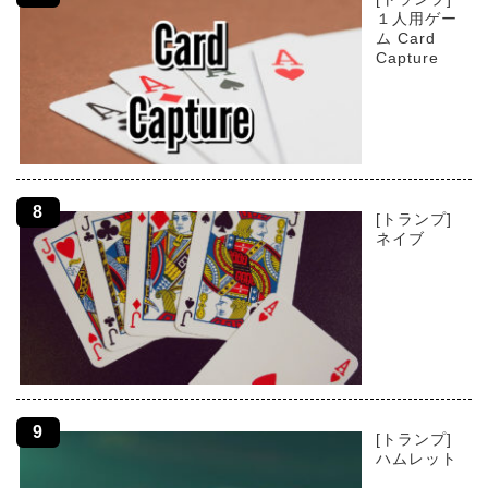
１人用ゲー
ム Card
Capture
[トランプ]
ネイブ
[トランプ]
ハムレット