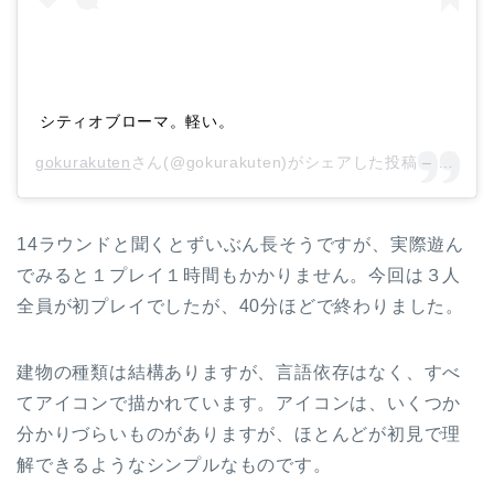
シティオブローマ。軽い。
gokurakuten
さん(@gokurakuten)がシェアした投稿 –
2018
14ラウンドと聞くとずいぶん長そうですが、実際遊ん
でみると１プレイ１時間もかかりません。今回は３人
全員が初プレイでしたが、40分ほどで終わりました。
建物の種類は結構ありますが、言語依存はなく、すべ
てアイコンで描かれています。アイコンは、いくつか
分かりづらいものがありますが、ほとんどが初見で理
解できるようなシンプルなものです。