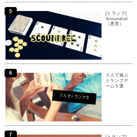
[トランプ]
Scoundrel
（悪党）
２人で遊ぶ
トランプゲ
ーム５選
[トランプ]