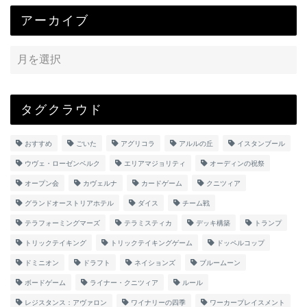
アーカイブ
タグクラウド
おすすめ
ごいた
アグリコラ
アルルの丘
イスタンブール
ウヴェ・ローゼンベルク
エリアマジョリティ
オーディンの祝祭
オープン会
カヴェルナ
カードゲーム
クニツィア
グランドオーストリアホテル
ダイス
チーム戦
テラフォーミングマーズ
テラミスティカ
デッキ構築
トランプ
トリックテイキング
トリックテイキングゲーム
ドッペルコップ
ドミニオン
ドラフト
ネイションズ
ブルームーン
ボードゲーム
ライナー・クニツィア
ルール
レジスタンス：アヴァロン
ワイナリーの四季
ワーカープレイスメント