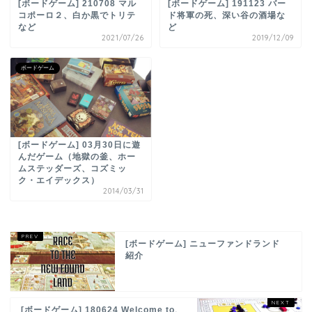
[ボードゲーム] 210708 マル
[ボードゲーム] 191123 バー
コポーロ２、白か黒でトリテ
ド将軍の死、深い谷の酒場な
など
ど
2021/07/26
2019/12/09
ボードゲーム
[ボードゲーム] 03月30日に遊
んだゲーム（地獄の釜、ホー
ムステッダーズ、コズミッ
ク・エイデックス）
2014/03/31
[ボードゲーム] ニューファンドランド
紹介
[ボードゲーム] 180624 Welcome to、