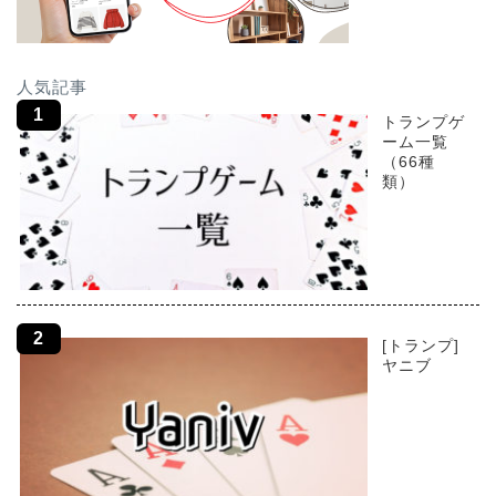
人気記事
トランプゲ
ーム一覧
（66種
類）
[トランプ]
ヤニブ