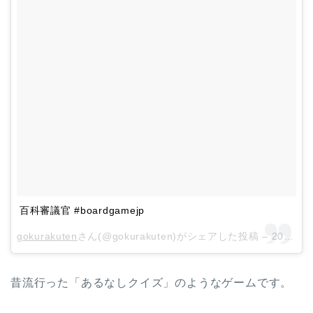
百科審議官 #boardgamejp
gokurakuten
さん(@gokurakuten)がシェアした投稿 –
2018年 6月月24日午前4時43分PDT
昔流行った「あるなしクイズ」のようなゲームです。