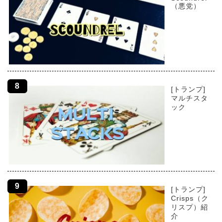
（悪党）
[トランプ]
マルチスタ
ック
[トランプ]
Crisps（ク
リスプ）紹
介