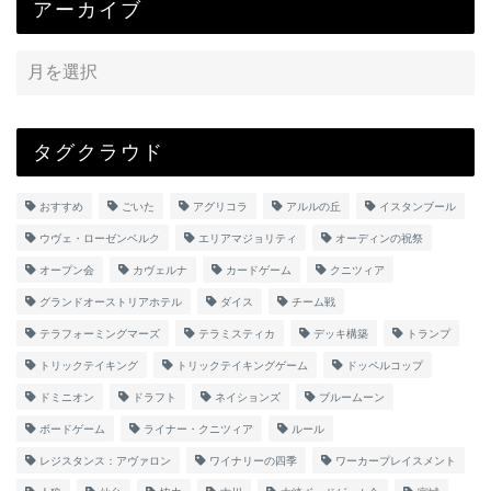
アーカイブ
タグクラウド
おすすめ
ごいた
アグリコラ
アルルの丘
イスタンブール
ウヴェ・ローゼンベルク
エリアマジョリティ
オーディンの祝祭
オープン会
カヴェルナ
カードゲーム
クニツィア
グランドオーストリアホテル
ダイス
チーム戦
テラフォーミングマーズ
テラミスティカ
デッキ構築
トランプ
トリックテイキング
トリックテイキングゲーム
ドッペルコップ
ドミニオン
ドラフト
ネイションズ
ブルームーン
ボードゲーム
ライナー・クニツィア
ルール
レジスタンス：アヴァロン
ワイナリーの四季
ワーカープレイスメント