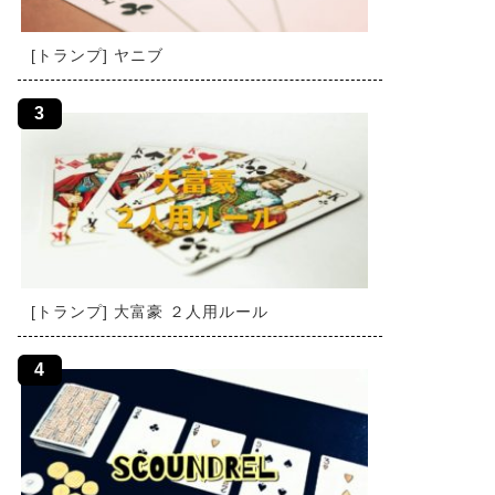
[トランプ] ヤニブ
[トランプ] 大富豪 ２人用ルール