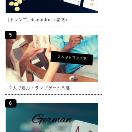
[トランプ] Scoundrel（悪党）
２人で遊ぶトランプゲーム５選