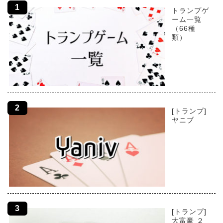
トランプゲ
ーム一覧
（66種
類）
[トランプ]
ヤニブ
[トランプ]
大富豪 ２