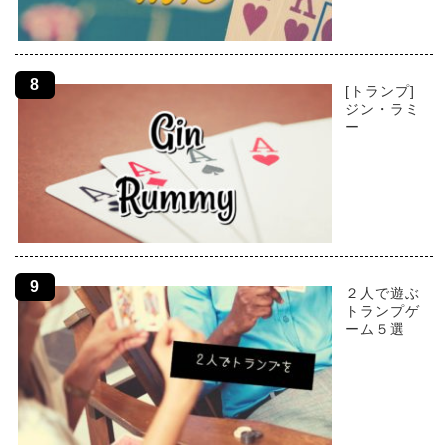
[トランプ]
ジン・ラミ
ー
２人で遊ぶ
トランプゲ
ーム５選