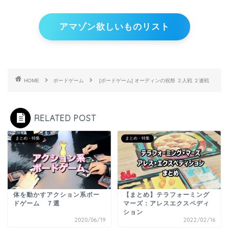
アマゾン欲しいものリスト
HOME
ボードゲーム
[ボードゲーム] オーディンの祝祭 ２人戦 ２連戦
RELATED POST
まとめ・特集
まとめ・特集
体を動かすアクション系ボー
【まとめ】テラフォーミング
ドゲーム ７選
マーズ：アレスエクスペディ
ション
2020/06/19
2022/02/16