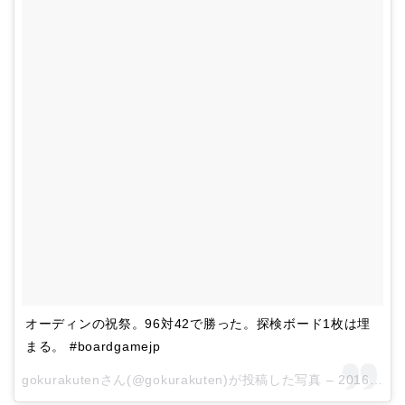
オーディンの祝祭。96対42で勝った。探検ボード1枚は埋
まる。 #boardgamejp
gokurakutenさん(@gokurakuten)が投稿した写真 –
2016 11月 2 11:07午後 PDT