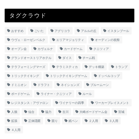
タグクラウド
おすすめ
ごいた
アグリコラ
アルルの丘
イスタンブール
ウヴェ・ローゼンベルク
エリアマジョリティ
オーディンの祝祭
オープン会
カヴェルナ
カードゲーム
クニツィア
グランドオーストリアホテル
ダイス
チーム戦
テラフォーミングマーズ
テラミスティカ
デッキ構築
トランプ
トリックテイキング
トリックテイキングゲーム
ドッペルコップ
ドミニオン
ドラフト
ネイションズ
ブルームーン
ボードゲーム
ライナー・クニツィア
ルール
レジスタンス：アヴァロン
ワイナリーの四季
ワーカープレイスメント
人狼
仙台
協力
古川
大崎ボードゲーム会
宮城
拡張
正体隠匿
競り
紙ペン
２人用
３人用
４人用