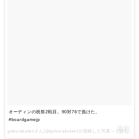
オーディンの祝祭2戦目。90対76で負けた。
#boardgamejp
gokurakutenさん(@gokurakuten)が投稿した写真 –
2016 11月 3 12:50午前 PDT