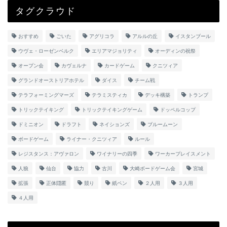
タグクラウド
おすすめ
ごいた
アグリコラ
アルルの丘
イスタンブール
ウヴェ・ローゼンベルク
エリアマジョリティ
オーディンの祝祭
オープン会
カヴェルナ
カードゲーム
クニツィア
グランドオーストリアホテル
ダイス
チーム戦
テラフォーミングマーズ
テラミスティカ
デッキ構築
トランプ
トリックテイキング
トリックテイキングゲーム
ドッペルコップ
ドミニオン
ドラフト
ネイションズ
ブルームーン
ボードゲーム
ライナー・クニツィア
ルール
レジスタンス：アヴァロン
ワイナリーの四季
ワーカープレイスメント
人狼
仙台
協力
古川
大崎ボードゲーム会
宮城
拡張
正体隠匿
競り
紙ペン
２人用
３人用
４人用