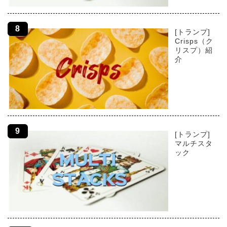
[トランプ]
Crisps（ク
リスプ）紹
介
[トランプ]
マルチスタ
ック