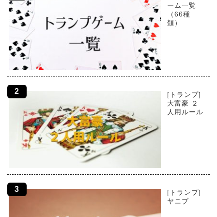
ーム一覧
（66種
類）
[トランプ]
大富豪 ２
人用ルール
[トランプ]
ヤニブ