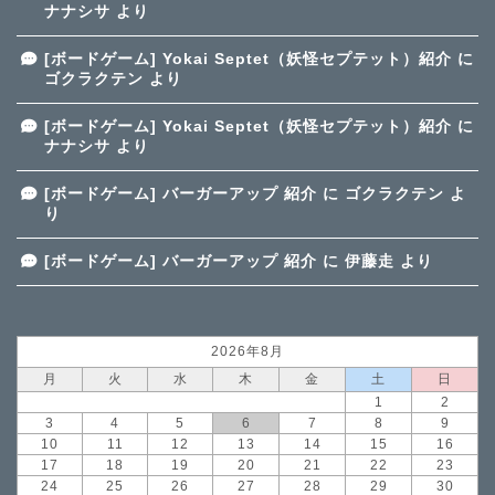
ナナシサ
より
[ボードゲーム] Yokai Septet（妖怪セプテット）紹介
に
ゴクラクテン
より
[ボードゲーム] Yokai Septet（妖怪セプテット）紹介
に
ナナシサ
より
[ボードゲーム] バーガーアップ 紹介
に
ゴクラクテン
よ
り
[ボードゲーム] バーガーアップ 紹介
に
伊藤走
より
2026年8月
月
火
水
木
金
土
日
1
2
3
4
5
6
7
8
9
10
11
12
13
14
15
16
17
18
19
20
21
22
23
24
25
26
27
28
29
30