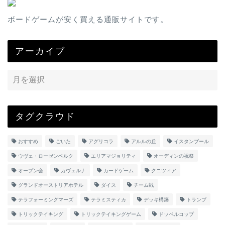
ボードゲームが安く買える通販サイトです。
アーカイブ
タグクラウド
おすすめ
ごいた
アグリコラ
アルルの丘
イスタンブール
ウヴェ・ローゼンベルク
エリアマジョリティ
オーディンの祝祭
オープン会
カヴェルナ
カードゲーム
クニツィア
グランドオーストリアホテル
ダイス
チーム戦
テラフォーミングマーズ
テラミスティカ
デッキ構築
トランプ
トリックテイキング
トリックテイキングゲーム
ドッペルコップ