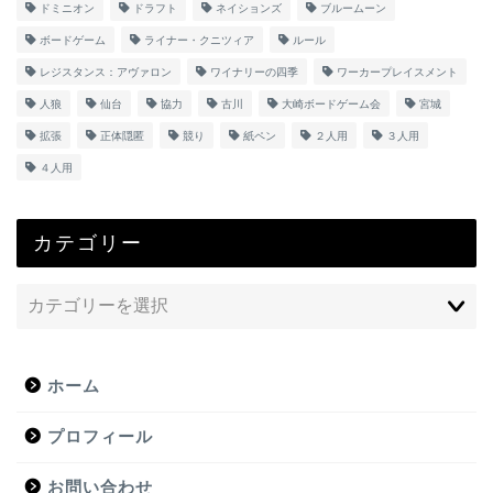
ドミニオン
ドラフト
ネイションズ
ブルームーン
ボードゲーム
ライナー・クニツィア
ルール
レジスタンス：アヴァロン
ワイナリーの四季
ワーカープレイスメント
人狼
仙台
協力
古川
大崎ボードゲーム会
宮城
拡張
正体隠匿
競り
紙ペン
２人用
３人用
４人用
カテゴリー
ホーム
プロフィール
お問い合わせ