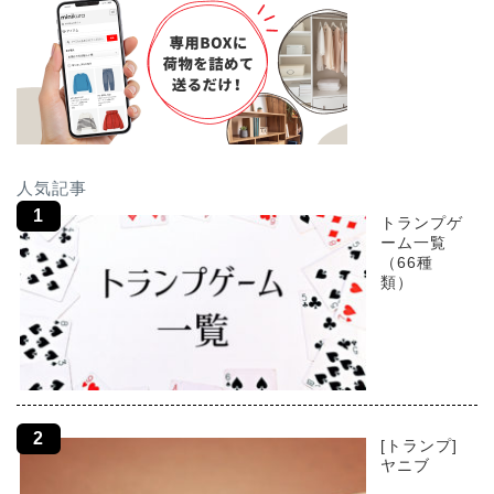
人気記事
トランプゲ
ーム一覧
（66種
類）
[トランプ]
ヤニブ