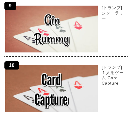
[トランプ]
ジン・ラミ
ー
[トランプ]
１人用ゲー
ム Card
Capture