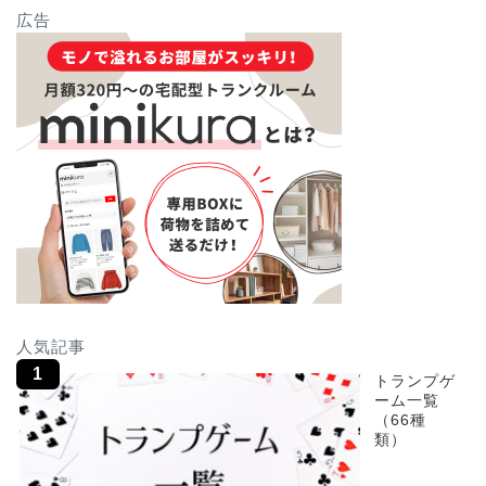
広告
人気記事
トランプゲ
ーム一覧
（66種
類）