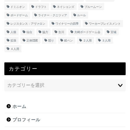
ドミニオン
ドラフト
ネイションズ
ブルームーン
ボードゲーム
ライナー・クニツィア
ルール
レジスタンス：アヴァロン
ワイナリーの四季
ワーカープレイスメント
人狼
仙台
協力
古川
大崎ボードゲーム会
宮城
拡張
正体隠匿
競り
紙ペン
２人用
３人用
４人用
カテゴリー
ホーム
プロフィール