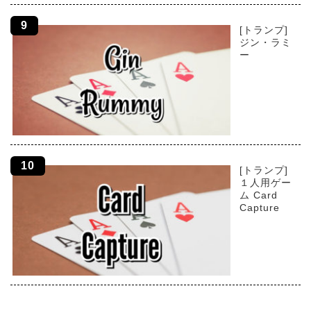
[トランプ]
ジン・ラミ
ー
[トランプ]
１人用ゲー
ム Card
Capture