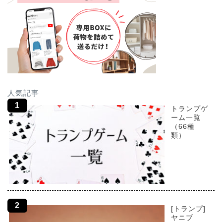
人気記事
トランプゲ
ーム一覧
（66種
類）
[トランプ]
ヤニブ