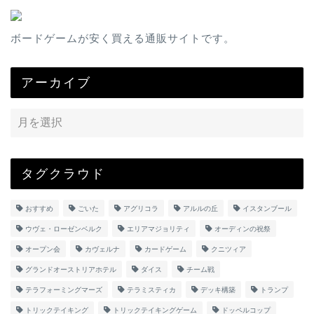
ボードゲームが安く買える通販サイトです。
アーカイブ
タグクラウド
おすすめ
ごいた
アグリコラ
アルルの丘
イスタンブール
ウヴェ・ローゼンベルク
エリアマジョリティ
オーディンの祝祭
オープン会
カヴェルナ
カードゲーム
クニツィア
グランドオーストリアホテル
ダイス
チーム戦
テラフォーミングマーズ
テラミスティカ
デッキ構築
トランプ
トリックテイキング
トリックテイキングゲーム
ドッペルコップ