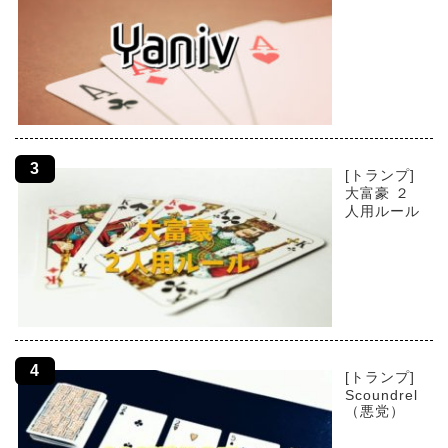
[トランプ]
大富豪 ２
人用ルール
[トランプ]
Scoundrel
（悪党）