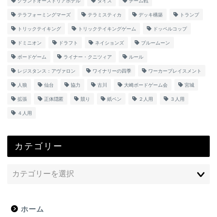
グランドオーストリアホテル
ダイス
チーム戦
テラフォーミングマーズ
テラミスティカ
デッキ構築
トランプ
トリックテイキング
トリックテイキングゲーム
ドッペルコップ
ドミニオン
ドラフト
ネイションズ
ブルームーン
ボードゲーム
ライナー・クニツィア
ルール
レジスタンス：アヴァロン
ワイナリーの四季
ワーカープレイスメント
人狼
仙台
協力
古川
大崎ボードゲーム会
宮城
拡張
正体隠匿
競り
紙ペン
２人用
３人用
４人用
カテゴリー
ホーム