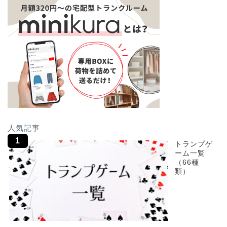
人気記事
トランプゲ
ーム一覧
（66種
類）