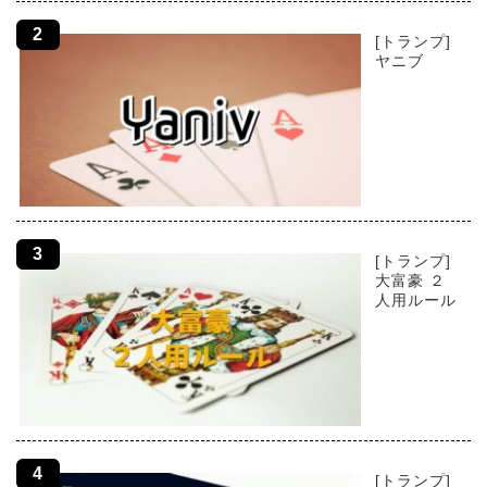
[トランプ]
ヤニブ
[トランプ]
大富豪 ２
人用ルール
[トランプ]