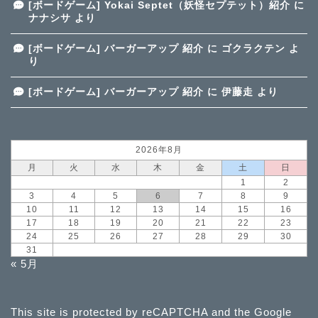
[ボードゲーム] Yokai Septet（妖怪セプテット）紹介
に
ナナシサ
より
[ボードゲーム] バーガーアップ 紹介
に
ゴクラクテン
よ
り
[ボードゲーム] バーガーアップ 紹介
に
伊藤走
より
2026年8月
月
火
水
木
金
土
日
1
2
3
4
5
6
7
8
9
10
11
12
13
14
15
16
17
18
19
20
21
22
23
24
25
26
27
28
29
30
31
« 5月
This site is protected by reCAPTCHA and the Google