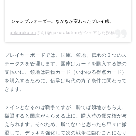
ジャンブルオーダー。なかなか変わったプレイ感。
gokurakuten
さん(@gokurakuten)がシェアした投稿 –
2018
プレイヤーボードでは、国庫、領地、伝承の３つのス
テータスを管理します。国庫はカードを購入する際の
支払いに、領地は建物カード（いわゆる得点カード）
を購入するために、伝承は時代の終了条件に関わって
きます。
メインとなるのは戦争ですが、勝てば領地がもらえ、
撤退すると国庫がもらえる上に、購入時の優先権が与
えられます。そのため、勝てないと思ったら早々に撤
退して、デッキを強化して次の戦争に臨むことになり