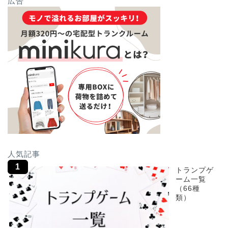
広告
人気記事
トランプゲ
ーム一覧
（66種
類）