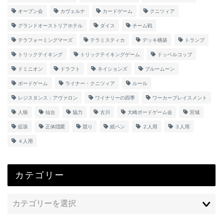
オープン会
カヴェルナ
カードゲーム
クニツィア
グランドオーストリアホテル
ダイス
チーム戦
テラフォーミングマーズ
テラミスティカ
デッキ構築
トランプ
トリックテイキング
トリックテイキングゲーム
ドッペルコップ
ドミニオン
ドラフト
ネイションズ
ブルームーン
ボードゲーム
ライナー・クニツィア
ルール
レジスタンス：アヴァロン
ワイナリーの四季
ワーカープレイスメント
人狼
仙台
協力
古川
大崎ボードゲーム会
宮城
拡張
正体隠匿
競り
紙ペン
２人用
３人用
４人用
カテゴリー