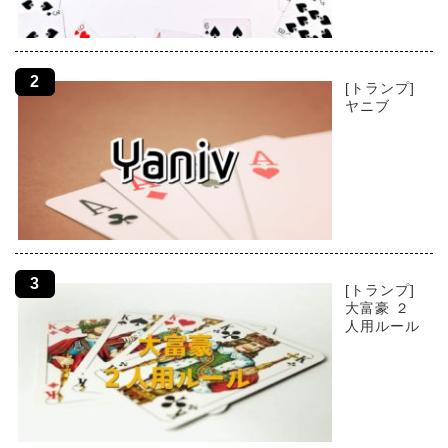
[トランプ]
ヤニブ
[トランプ]
大富豪 ２
人用ルール