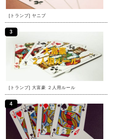
[トランプ] ヤニブ
[トランプ] 大富豪 ２人用ルール