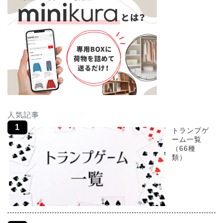
人気記事
トランプゲ
ーム一覧
（66種
類）