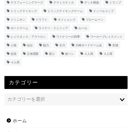
テラフォーミングマーズ
テラミスティカ
デッキ構築
トランプ
トリックテイキング
トリックテイキングゲーム
ドッペルコップ
ドミニオン
ドラフト
ネイションズ
ブルームーン
ボードゲーム
ライナー・クニツィア
ルール
レジスタンス：アヴァロン
ワイナリーの四季
ワーカープレイスメント
人狼
仙台
協力
古川
大崎ボードゲーム会
宮城
拡張
正体隠匿
競り
紙ペン
２人用
３人用
４人用
カテゴリー
ホーム