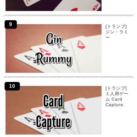
[トランプ]
ジン・ラミ
ー
[トランプ]
１人用ゲー
ム Card
Capture