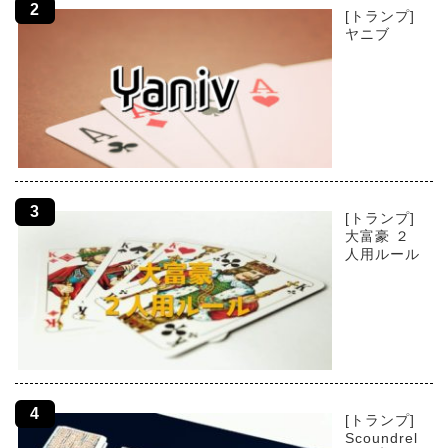
[トランプ]
ヤニブ
[トランプ]
大富豪 ２
人用ルール
[トランプ]
Scoundrel