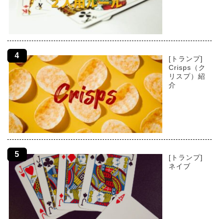
[トランプ]
Crisps（ク
リスプ）紹
介
[トランプ]
ネイブ