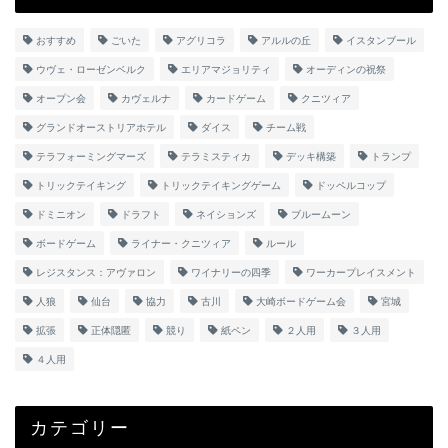
おすすめ
ごいた
アグリコラ
アルルの丘
イスタンブール
ウヴェ・ローゼンベルク
エリアマジョリティ
オーディンの祝祭
オープン会
カヴェルナ
カードゲーム
クニツィア
グランドオーストリアホテル
ダイス
チーム戦
テラフォーミングマーズ
テラミスティカ
デッキ構築
トランプ
トリックテイキング
トリックテイキングゲーム
ドッペルコップ
ドミニオン
ドラフト
ネイションズ
ブルームーン
ボードゲーム
ライナー・クニツィア
ルール
レジスタンス：アヴァロン
ワイナリーの四季
ワーカープレイスメント
人狼
仙台
協力
古川
大崎ボードゲーム会
宮城
拡張
正体隠匿
競り
紙ペン
２人用
３人用
４人用
カテゴリー