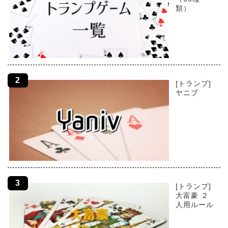
類）
[トランプ]
ヤニブ
[トランプ]
大富豪 ２
人用ルール