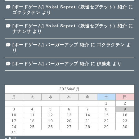
[ボードゲーム] Yokai Septet（妖怪セプテット）紹介
に
ゴクラクテン
より
[ボードゲーム] Yokai Septet（妖怪セプテット）紹介
に
ナナシサ
より
[ボードゲーム] バーガーアップ 紹介
に
ゴクラクテン
よ
り
[ボードゲーム] バーガーアップ 紹介
に
伊藤走
より
2026年8月
月
火
水
木
金
土
日
1
2
3
4
5
6
7
8
9
10
11
12
13
14
15
16
17
18
19
20
21
22
23
24
25
26
27
28
29
30
31
« 5月