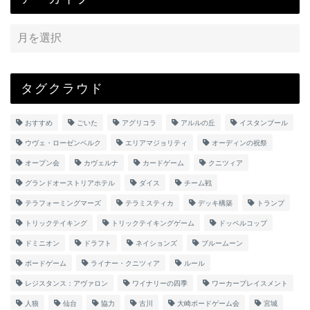
タグクラウド
おすすめ
ごいた
アグリコラ
アルルの丘
イスタンブール
ウヴェ・ローゼンベルク
エリアマジョリティ
オーディンの祝祭
オープン会
カヴェルナ
カードゲーム
クニツィア
グランドオーストリアホテル
ダイス
チーム戦
テラフォーミングマーズ
テラミスティカ
デッキ構築
トランプ
トリックテイキング
トリックテイキングゲーム
ドッペルコップ
ドミニオン
ドラフト
ネイションズ
ブルームーン
ボードゲーム
ライナー・クニツィア
ルール
レジスタンス：アヴァロン
ワイナリーの四季
ワーカープレイスメント
人狼
仙台
協力
古川
大崎ボードゲーム会
宮城