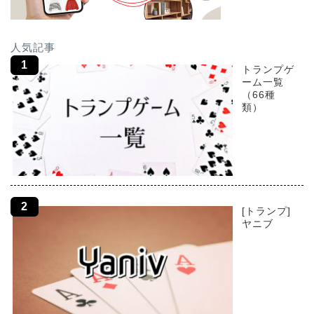
人気記事
トランプゲ
ーム一覧
（66種
類）
[トランプ]
ヤニブ