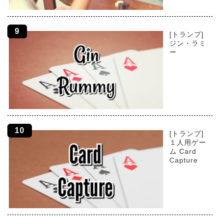
[トランプ]
ジン・ラミ
ー
[トランプ]
１人用ゲー
ム Card
Capture