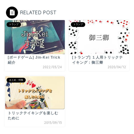
RELATED POST
トランプ
トランプ
[ボードゲーム] Jin-Kei Trick
[トランプ] １人用トリックテ
紹介
イキング：御三卿
2022/03/24
2020/04/12
まとめ・特集
トリックテイキングを楽しむ
ために
2015/09/15