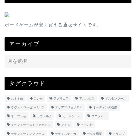
ボードゲームが安く買える通販サイトです。
アーカイブ
タグクラウド
おすすめ
ごいた
アグリコラ
アルルの丘
イスタンブール
ウヴェ・ローゼンベルク
エリアマジョリティ
オーディンの祝祭
オープン会
カヴェルナ
カードゲーム
クニツィア
グランドオーストリアホテル
ダイス
チーム戦
テラフォーミングマーズ
テラミスティカ
デッキ構築
トランプ