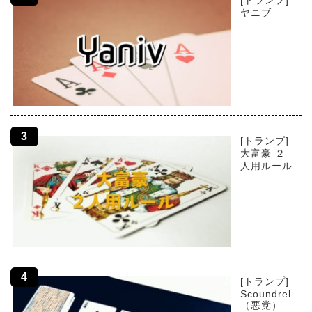
ヤニブ
[トランプ]
大富豪 ２
人用ルール
[トランプ]
Scoundrel
（悪党）