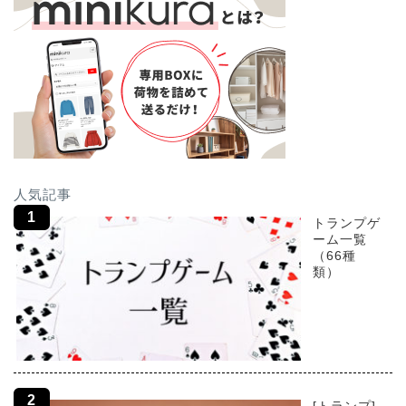
人気記事
トランプゲ
ーム一覧
（66種
類）
[トランプ]