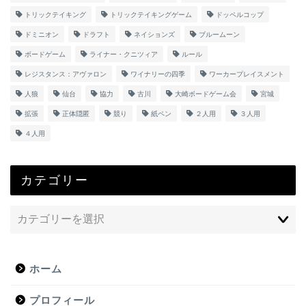
トリックテイキング
トリックテイキングゲーム
ドッペルコップ
ドミニオン
ドラフト
ネイションズ
ブルームーン
ボードゲーム
ライナー・クニツィア
ルール
レジスタンス：アヴァロン
ワイナリーの四季
ワーカープレイスメント
人狼
仙台
協力
古川
大崎ボードゲーム会
宮城
拡張
正体隠匿
競り
紙ペン
２人用
３人用
４人用
カテゴリー
ホーム
プロフィール