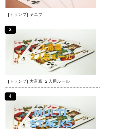
[トランプ] ヤニブ
[トランプ] 大富豪 ２人用ルール