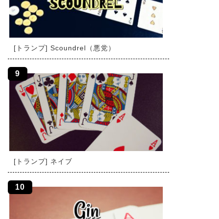
[トランプ] Scoundrel（悪党）
[トランプ] ネイブ