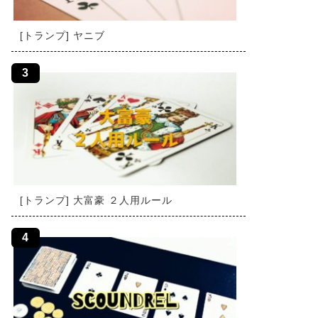
[トランプ] ヤニブ
[トランプ] 大富豪 ２人用ルール