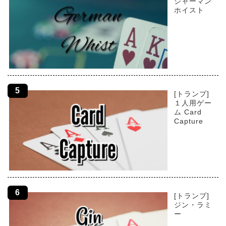
ジャーマン
ホイスト
[トランプ]
１人用ゲー
ム Card
Capture
[トランプ]
ジン・ラミ
ー