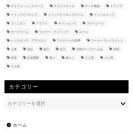
テラフォーミングマーズ
テラミスティカ
デッキ構築
トランプ
トリックテイキング
トリックテイキングゲーム
ドッペルコップ
ドミニオン
ドラフト
ネイションズ
ブルームーン
ボードゲーム
ライナー・クニツィア
ルール
レジスタンス：アヴァロン
ワイナリーの四季
ワーカープレイスメント
人狼
仙台
協力
古川
大崎ボードゲーム会
宮城
拡張
正体隠匿
競り
紙ペン
２人用
３人用
４人用
カテゴリー
ホーム