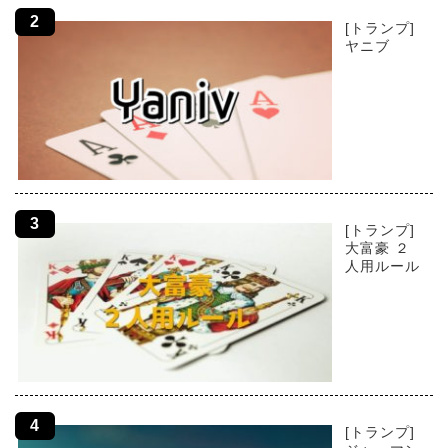
[トランプ]
ヤニブ
[トランプ]
大富豪 ２
人用ルール
[トランプ]