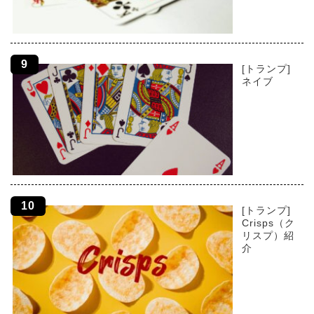
[トランプ]
ネイブ
[トランプ]
Crisps（ク
リスプ）紹
介