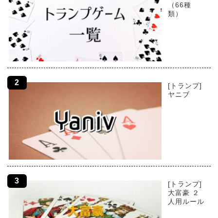
（66種
類）
[トランプ]
ヤニブ
[トランプ]
大富豪 ２
人用ルール