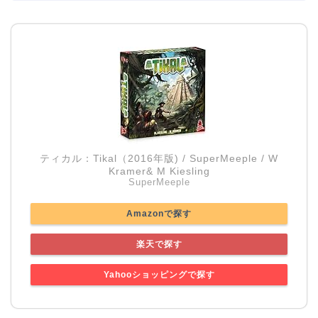
ティカル：Tikal（2016年版) / SuperMeeple / W
Kramer& M Kiesling
SuperMeeple
Amazonで探す
楽天で探す
Yahooショッピングで探す