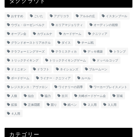
タグクラウド
おすすめ
ごいた
アグリコラ
アルルの丘
イスタンブール
ウヴェ・ローゼンベルク
エリアマジョリティ
オーディンの祝祭
オープン会
カヴェルナ
カードゲーム
クニツィア
グランドオーストリアホテル
ダイス
チーム戦
テラフォーミングマーズ
テラミスティカ
デッキ構築
トランプ
トリックテイキング
トリックテイキングゲーム
ドッペルコップ
ドミニオン
ドラフト
ネイションズ
ブルームーン
ボードゲーム
ライナー・クニツィア
ルール
レジスタンス：アヴァロン
ワイナリーの四季
ワーカープレイスメント
人狼
仙台
協力
古川
大崎ボードゲーム会
宮城
拡張
正体隠匿
競り
紙ペン
２人用
３人用
４人用
カテゴリー