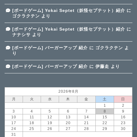
[ボードゲーム] Yokai Septet（妖怪セプテット）紹介
に
ゴクラクテン
より
[ボードゲーム] Yokai Septet（妖怪セプテット）紹介
に
ナナシサ
より
[ボードゲーム] バーガーアップ 紹介
に
ゴクラクテン
よ
り
[ボードゲーム] バーガーアップ 紹介
に
伊藤走
より
2026年8月
月
火
水
木
金
土
日
1
2
3
4
5
6
7
8
9
10
11
12
13
14
15
16
17
18
19
20
21
22
23
24
25
26
27
28
29
30
31