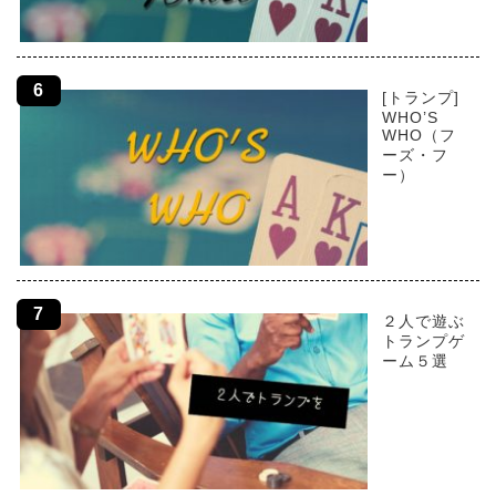
[トランプ]
WHO’S
WHO（フ
ーズ・フ
ー）
２人で遊ぶ
トランプゲ
ーム５選