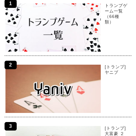
トランプゲ
ーム一覧
（66種
類）
[トランプ]
ヤニブ
[トランプ]
大富豪 ２