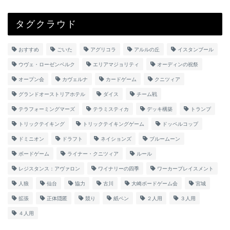
タグクラウド
おすすめ
ごいた
アグリコラ
アルルの丘
イスタンブール
ウヴェ・ローゼンベルク
エリアマジョリティ
オーディンの祝祭
オープン会
カヴェルナ
カードゲーム
クニツィア
グランドオーストリアホテル
ダイス
チーム戦
テラフォーミングマーズ
テラミスティカ
デッキ構築
トランプ
トリックテイキング
トリックテイキングゲーム
ドッペルコップ
ドミニオン
ドラフト
ネイションズ
ブルームーン
ボードゲーム
ライナー・クニツィア
ルール
レジスタンス：アヴァロン
ワイナリーの四季
ワーカープレイスメント
人狼
仙台
協力
古川
大崎ボードゲーム会
宮城
拡張
正体隠匿
競り
紙ペン
２人用
３人用
４人用