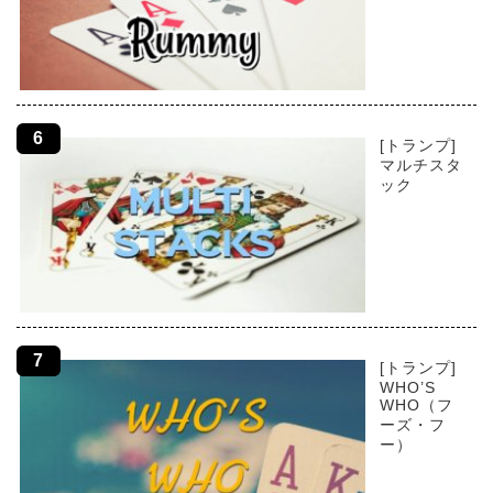
[トランプ]
マルチスタ
ック
[トランプ]
WHO’S
WHO（フ
ーズ・フ
ー）